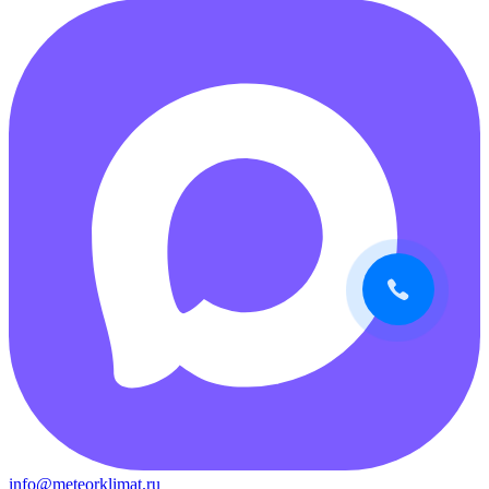
info@meteorklimat.ru