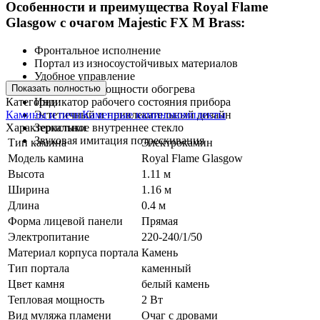
Особенности и преимущества Royal Flame
Glasgow с очагом Majestic FX M Brass:
Фронтальное исполнение
Портал из износоустойчивых материалов
Удобное управление
Показать полностью
Регулировка мощности обогрева
Категории:
Индикатор рабочего состояния прибора
Камины и печи
Каменные каминокомплекты
Эстетичный и привлекательный дизайн
Характеристики
Зеркальное внутреннее стекло
Звуковая имитация потрескивания
Тип камина
Электрокамин
Модель камина
Royal Flame Glasgow
Высота
1.11 м
Ширина
1.16 м
Длина
0.4 м
Форма лицевой панели
Прямая
Электропитание
220-240/1/50
Материал корпуса портала
Камень
Тип портала
каменный
Цвет камня
белый камень
Тепловая мощность
2 Вт
Вид муляжа пламени
Очаг с дровами