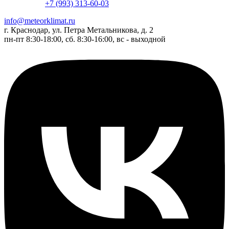
+7 (993) 313-60-03
info@meteorklimat.ru
г. Краснодар, ул. Петра Метальникова, д. 2
пн-пт 8:30-18:00, сб. 8:30-16:00, вс - выходной