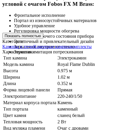
угловой с очагом Fobos FX M Brass:
Фронтальное исполнение
Портал из износоустойчивых материалов
Удобное управление
Регулировка мощности обогрева
Показать полностью
Индикатор рабочего состояния прибора
Категории:
Эстетичный и привлекательный дизайн
Камины и печи
Каменные каминокомплекты
Зеркальное внутреннее стекло
Характеристики
Звуковая имитация потрескивания
Тип камина
Электрокамин
Модель камина
Royal Flame Dublin
Высота
0.975 м
Ширина
1.02 м
Длина
0.352 м
Форма лицевой панели
Прямая
Электропитание
220-240/1/50
Материал корпуса портала
Камень
Тип портала
каменный
Цвет камня
сланец белый
Тепловая мощность
2 Вт
Вид муляжа пламени
Очаг с дровами