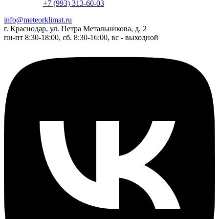
+7 (993) 313-60-03
info@meteorklimat.ru
г. Краснодар, ул. Петра Метальникова, д. 2
пн-пт 8:30-18:00, сб. 8:30-16:00, вс - выходной