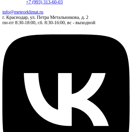
+7 (993) 313-60-03
info@meteorklimat.ru
г. Краснодар, ул. Петра Метальникова, д. 2
пн-пт 8:30-18:00, сб. 8:30-16:00, вс - выходной