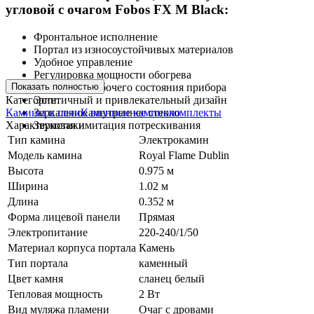
угловой с очагом Fobos FX M Black:
Фронтальное исполнение
Портал из износоустойчивых материалов
Удобное управление
Регулировка мощности обогрева
Показать полностью
Индикатор рабочего состояния прибора
Категории:
Эстетичный и привлекательный дизайн
Камины и печи
Каменные каминокомплекты
Зеркальное внутреннее стекло
Характеристики
Звуковая имитация потрескивания
Тип камина
Электрокамин
Модель камина
Royal Flame Dublin
Высота
0.975 м
Ширина
1.02 м
Длина
0.352 м
Форма лицевой панели
Прямая
Электропитание
220-240/1/50
Материал корпуса портала
Камень
Тип портала
каменный
Цвет камня
сланец белый
Тепловая мощность
2 Вт
Вид муляжа пламени
Очаг с дровами