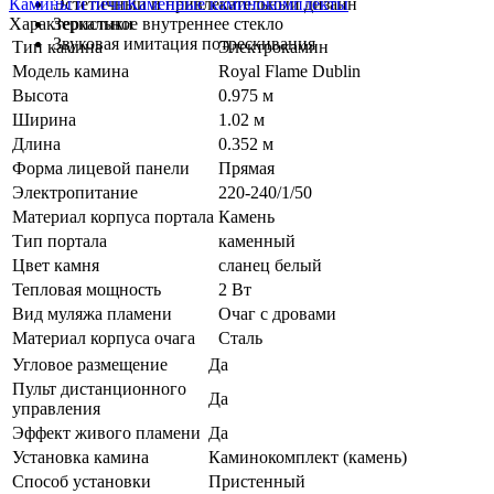
Камины и печи
Каменные каминокомплекты
Эстетичный и привлекательный дизайн
Характеристики
Зеркальное внутреннее стекло
Звуковая имитация потрескивания
Тип камина
Электрокамин
Модель камина
Royal Flame Dublin
Высота
0.975 м
Ширина
1.02 м
Длина
0.352 м
Форма лицевой панели
Прямая
Электропитание
220-240/1/50
Материал корпуса портала
Камень
Тип портала
каменный
Цвет камня
сланец белый
Тепловая мощность
2 Вт
Вид муляжа пламени
Очаг с дровами
Материал корпуса очага
Сталь
Угловое размещение
Да
Пульт дистанционного
Да
управления
Эффект живого пламени
Да
Установка камина
Каминокомплект (камень)
Способ установки
Пристенный