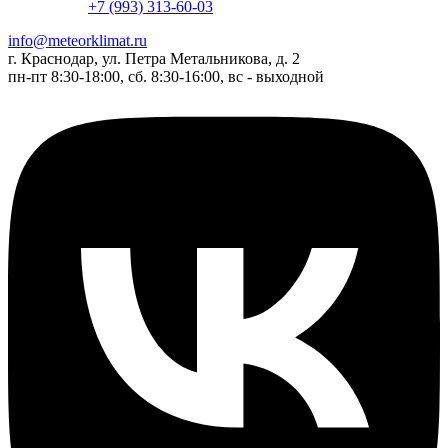
+7 (993) 313-60-03
info@meteorklimat.ru
г. Краснодар, ул. Петра Метальникова, д. 2
пн-пт 8:30-18:00, сб. 8:30-16:00, вс - выходной