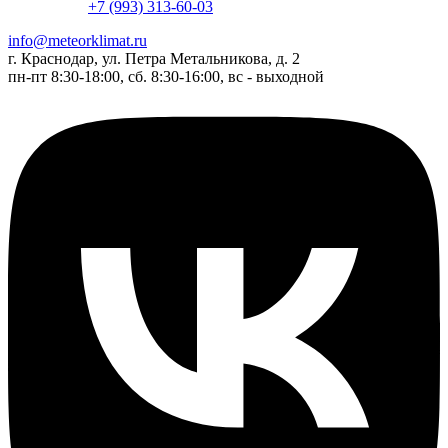
+7 (993) 313-60-03
info@meteorklimat.ru
г. Краснодар, ул. Петра Метальникова, д. 2
пн-пт 8:30-18:00, сб. 8:30-16:00, вс - выходной