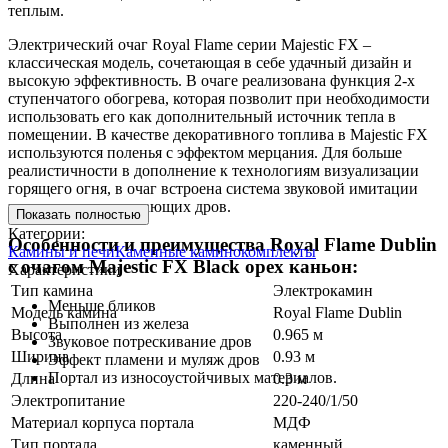
теплым.
Электрический очаг Royal Flame серии Majestic FX –
классическая модель, сочетающая в себе удачный дизайн и
высокую эффективность. В очаге реализована функция 2-х
ступенчатого обогрева, которая позволит при необходимости
использовать его как дополнительный источник тепла в
помещении. В качестве декоративного топлива в Majestic FX
используются поленья с эффектом мерцания. Для больше
реалистичности в дополнение к технологиям визуализации
горящего огня, в очаг встроена система звуковой имитации
потрескивания пылающих дров.
Показать полностью
Категории:
Особенности и преимущества Royal Flame Dublin
Камины и печи
Каменные каминокомплекты
с очагом Majestic FX Black орех каньон:
Характеристики
Тип камина
Электрокамин
Меньше бликов
Модель камина
Royal Flame Dublin
Выполнен из железа
Высота
0.965 м
Звуковое потрескивание дров
Ширина
0.93 м
Эффект пламени и муляж дров
Портал из износоустойчивых материалов.
Длина
0.3 м
Электропитание
220-240/1/50
Материал корпуса портала
МДФ
Тип портала
каменный