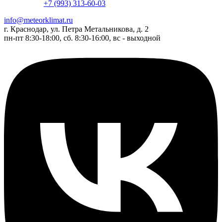
+7 (993) 313-60-03
info@meteorklimat.ru
г. Краснодар, ул. Петра Метальникова, д. 2
пн-пт 8:30-18:00, сб. 8:30-16:00, вс - выходной