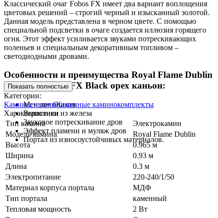
Классический очаг Fobos FX имеет два вариант воплощения
цветовых решений – строгий черный и изысканный золотой.
Данная модель представлена в черном цвете. С помощью
специальной подсветки в очаге создается иллюзия горящего
огня. Этот эффект усиливается звуками потрескивающих
поленьев и специальным декоративным топливом –
светодиодными дровами.
Особенности и преимущества Royal Flame Dublin
с очагом Fobos FX Black орех каньон:
Показать полностью
Категории:
Камины и печи
Каменные каминокомплекты
Меньше бликов
Характеристики
Выполнен из железа
Звуковое потрескивание дров
Тип камина
Электрокамин
Эффект пламени и муляж дров
Модель камина
Royal Flame Dublin
Портал из износоустойчивых материалов.
Высота
0.965 м
Ширина
0.93 м
Длина
0.3 м
Электропитание
220-240/1/50
Материал корпуса портала
МДФ
Тип портала
каменный
Тепловая мощность
2 Вт