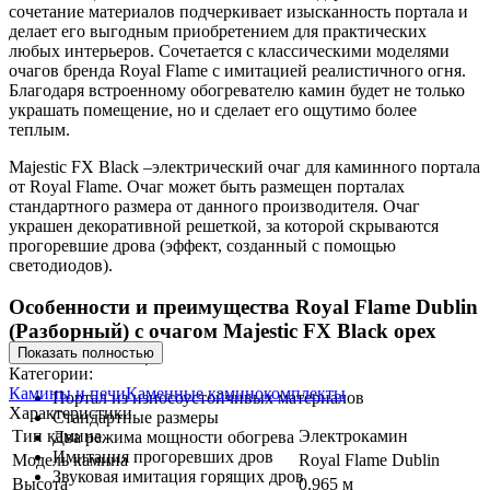
сочетание материалов подчеркивает изысканность портала и
делает его выгодным приобретением для практических
любых интерьеров. Сочетается с классическими моделями
очагов бренда Royal Flame с имитацией реалистичного огня.
Благодаря встроенному обогревателю камин будет не только
украшать помещение, но и сделает его ощутимо более
теплым.
Majestic FX Black –электрический очаг для каминного портала
от Royal Flame. Очаг может быть размещен порталах
стандартного размера от данного производителя. Очаг
украшен декоративной решеткой, за которой скрываются
прогоревшие дрова (эффект, созданный с помощью
светодиодов).
Особенности и преимущества Royal Flame Dublin
(Разборный) с очагом Majestic FX Black орех
каньон/сланец:
Показать полностью
Категории:
Камины и печи
Каменные каминокомплекты
Портал из износоустойчивых материалов
Характеристики
Стандартные размеры
Тип камина
Электрокамин
Два режима мощности обогрева
Имитация прогоревших дров
Модель камина
Royal Flame Dublin
Звуковая имитация горящих дров
Высота
0.965 м