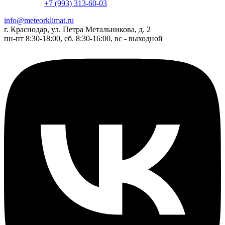
+7 (993) 313-60-03
info@meteorklimat.ru
г. Краснодар, ул. Петра Метальникова, д. 2
пн-пт 8:30-18:00, сб. 8:30-16:00, вс - выходной