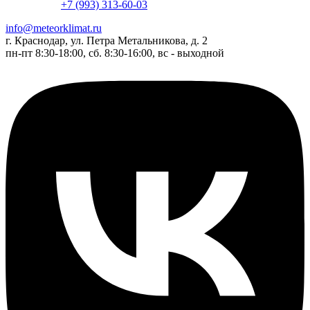
+7 (993) 313-60-03
info@meteorklimat.ru
г. Краснодар, ул. Петра Метальникова, д. 2
пн-пт 8:30-18:00, сб. 8:30-16:00, вс - выходной