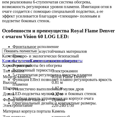
нем реализована 6-ступенчатая система обогрева,
возможность регулировки уровня пламени. Имитация огня в
очаге создается с помощью специальной подсветки, а ее
эффект усиливается благодаря «тлеющим» поленьям и
подсветке боковых стенок.
Особенности и преимущества Royal Flame Denver
с очагом Vision 60 LOG LED:
Фронтальное исполнение
Показать полностью
Портал из износоустойчивых материалов
Категории:
Пожаро- и экологически безопасный
Камины и печи
Каменные каминокомплекты
6 ступеней интенсивности обогрева
Характеристики
Режим работы без обогрева
Встроенный термостат
Тип камина
Электрокамин
5-ступенчатая регулировка яркости пламени
Модель камина
Royal Flame Denver
Функция Effect позволяет плавно регулировать яркость
Высота
0.81 м
пламени
Ширина
1.87 м
Реалистично выполненный муляж дров
LED-подсветка муляжа дров и боковых стенок
Длина
0.37 м
Удобная панель управления на корпусе очага
Форма лицевой панели
Прямая
Оригинальный дизайн и компактные размеры.
Электропитание
220-240/1/50
Материал корпуса портала
Камень
Тип портала
каменный