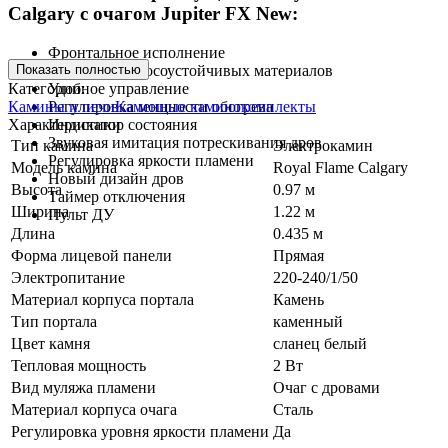
Calgary c очагом Jupiter FX New:
Фронтальное исполнение
Показать полностью
Портал из износоустойчивых материалов
Категории:
Удобное управление
Камины и печи
Каменные каминокомплекты
Регулировка мощности обогрева
Характеристики
Индикатор состояния
Звуковая имитация потрескивания дров
Тип камина
Электрокамин
Регулировка яркости пламени
Модель камина
Royal Flame Calgary
Новый дизайн дров
Высота
0.97 м
Таймер отключения
Ширина
1.22 м
Пульт ДУ
Длина
0.435 м
Форма лицевой панели
Прямая
Электропитание
220-240/1/50
Материал корпуса портала
Камень
Тип портала
каменный
Цвет камня
сланец белый
Тепловая мощность
2 Вт
Вид муляжа пламени
Очаг с дровами
Материал корпуса очага
Сталь
Регулировка уровня яркости пламени
Да