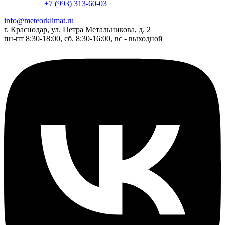
+7 (993) 313-60-03
info@meteorklimat.ru
г. Краснодар, ул. Петра Метальникова, д. 2
пн-пт 8:30-18:00, сб. 8:30-16:00, вс - выходной