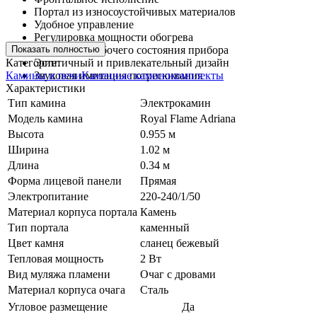
Портал из износоустойчивых материалов
Удобное управление
Регулировка мощности обогрева
Показать полностью
Индикатор рабочего состояния прибора
Категории:
Эстетичный и привлекательный дизайн
Камины и печи
Каменные каминокомплекты
Звуковая имитация потрескивания
Характеристики
Тип камина
Электрокамин
Модель камина
Royal Flame Adriana
Высота
0.955 м
Ширина
1.02 м
Длина
0.34 м
Форма лицевой панели
Прямая
Электропитание
220-240/1/50
Материал корпуса портала
Камень
Тип портала
каменный
Цвет камня
сланец бежевый
Тепловая мощность
2 Вт
Вид муляжа пламени
Очаг с дровами
Материал корпуса очага
Сталь
Угловое размещение
Да