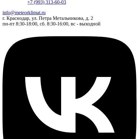
+7 (993) 313-60-03
info@meteorklimat.ru
г. Краснодар, ул. Петра Метальникова, д. 2
пн-пт 8:30-18:00, сб. 8:30-16:00, вс - выходной