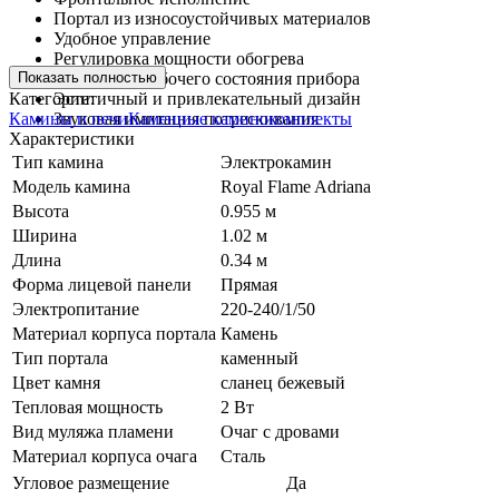
Портал из износоустойчивых материалов
Удобное управление
Регулировка мощности обогрева
Показать полностью
Индикатор рабочего состояния прибора
Категории:
Эстетичный и привлекательный дизайн
Камины и печи
Каменные каминокомплекты
Звуковая имитация потрескивания
Характеристики
Тип камина
Электрокамин
Модель камина
Royal Flame Adriana
Высота
0.955 м
Ширина
1.02 м
Длина
0.34 м
Форма лицевой панели
Прямая
Электропитание
220-240/1/50
Материал корпуса портала
Камень
Тип портала
каменный
Цвет камня
сланец бежевый
Тепловая мощность
2 Вт
Вид муляжа пламени
Очаг с дровами
Материал корпуса очага
Сталь
Угловое размещение
Да