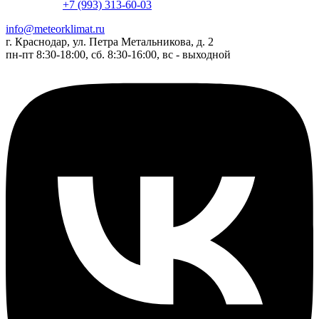
+7 (993) 313-60-03
info@meteorklimat.ru
г. Краснодар, ул. Петра Метальникова, д. 2
пн-пт 8:30-18:00, сб. 8:30-16:00, вс - выходной