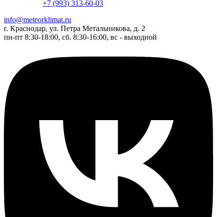
+7 (993) 313-60-03
info@meteorklimat.ru
г. Краснодар, ул. Петра Метальникова, д. 2
пн-пт 8:30-18:00, сб. 8:30-16:00, вс - выходной