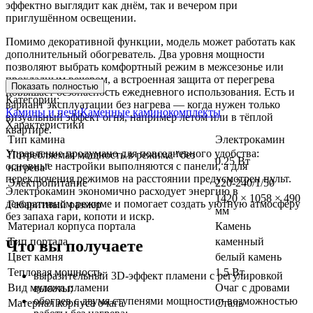
эффектно выглядит как днём, так и вечером при
приглушённом освещении.
Помимо декоративной функции, модель может работать как
дополнительный обогреватель. Два уровня мощности
позволяют выбрать комфортный режим в межсезонье или
прохладным вечером, а встроенная защита от перегрева
Показать полностью
повышает безопасность ежедневного использования. Есть и
Категории:
вариант эксплуатации без нагрева — когда нужен только
Камины и печи
Каменные каминокомплекты
визуальный эффект огня, например летом или в тёплой
Характеристики
квартире.
Тип камина
Электрокамин
Управление продумано для повседневного удобства:
Потребляемая мощность в режиме "без
0.25 Вт
основные настройки выполняются с панели, а для
нагрева"
переключения режимов на расстоянии предусмотрен пульт.
Электропитание
220-240/1/50
Электрокамин экономично расходует энергию в
1420 × 1058 × 490
декоративном режиме и помогает создать уютную атмосферу
Габаритный размер
мм
без запаха гари, копоти и искр.
Материал корпуса портала
Камень
Тип портала
каменный
Что вы получаете
Цвет камня
белый камень
Тепловая мощность
1.5 Вт
выразительный 3D-эффект пламени с регулировкой
Вид муляжа пламени
Очаг с дровами
высоты;
обогрев с двумя ступенями мощности и возможностью
Материал корпуса очага
Сталь