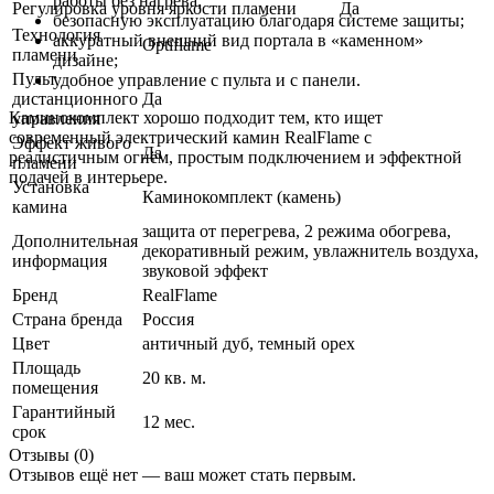
работы без нагрева;
Регулировка уровня яркости пламени
Да
безопасную эксплуатацию благодаря системе защиты;
Технология
аккуратный внешний вид портала в «каменном»
Optiflame
пламени
дизайне;
Пульт
удобное управление с пульта и с панели.
дистанционного
Да
Каминокомплект хорошо подходит тем, кто ищет
управления
современный электрический камин RealFlame с
Эффект живого
Да
реалистичным огнём, простым подключением и эффектной
пламени
подачей в интерьере.
Установка
Каминокомплект (камень)
камина
защита от перегрева, 2 режима обогрева,
Дополнительная
декоративный режим, увлажнитель воздуха,
информация
звуковой эффект
Бренд
RealFlame
Страна бренда
Россия
Цвет
античный дуб
,
темный орех
Площадь
20 кв. м.
помещения
Гарантийный
12 мес.
срок
Отзывы (0)
Отзывов ещё нет — ваш может стать первым.