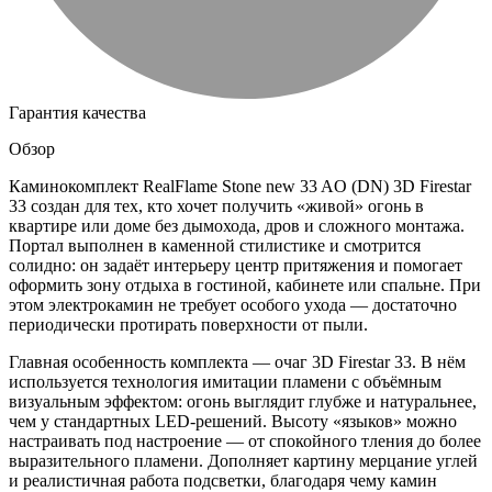
Гарантия качества
Обзор
Каминокомплект RealFlame Stone new 33 AO (DN) 3D Firestar
33 создан для тех, кто хочет получить «живой» огонь в
квартире или доме без дымохода, дров и сложного монтажа.
Портал выполнен в каменной стилистике и смотрится
солидно: он задаёт интерьеру центр притяжения и помогает
оформить зону отдыха в гостиной, кабинете или спальне. При
этом электрокамин не требует особого ухода — достаточно
периодически протирать поверхности от пыли.
Главная особенность комплекта — очаг 3D Firestar 33. В нём
используется технология имитации пламени с объёмным
визуальным эффектом: огонь выглядит глубже и натуральнее,
чем у стандартных LED-решений. Высоту «языков» можно
настраивать под настроение — от спокойного тления до более
выразительного пламени. Дополняет картину мерцание углей
и реалистичная работа подсветки, благодаря чему камин