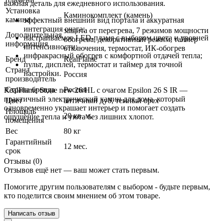
важная деталь для ежедневного использования.
Установка
Каминокомплект (камень)
камина
эффектный внешний вид портала и аккуратная
интеграция очага;
защита от перегрева, 7 режимов мощности
Дополнительная
настраиваемое LED-пламя с выбором цвета и уровней
обогрева, декоративный режим, таймер
информация
интенсивности;
отключения, термостат, ИК-обогрев
инфракрасный обогрев с комфортной отдачей тепла;
Бренд
RealFlame
пульт, дисплей, термостат и таймер для точной
Страна
настройки.
Россия
производитель
Страна бренда
Россия
RealFlame Stone new 26/HL с очагом Epsilon 26 S IR —
практичный электрический камин для дома, который
Цвет
античный дуб
,
темный орех
одновременно украшает интерьер и помогает создать
Площадь
20 кв. м.
ощущение тепла и уюта без лишних хлопот.
помещения
Вес
80 кг
Гарантийный
12 мес.
срок
Отзывы (0)
Отзывов ещё нет — ваш может стать первым.
Помогите другим пользователям с выбором - будьте первым,
кто поделится своим мнением об этом товаре.
Написать отзыв