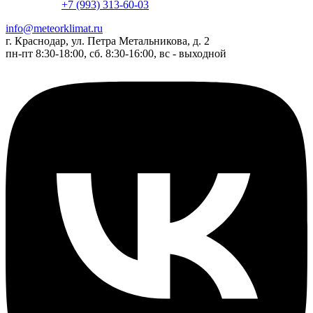
+7 (993) 313-60-03
info@meteorklimat.ru
г. Краснодар, ул. Петра Метальникова, д. 2
пн-пт 8:30-18:00, сб. 8:30-16:00, вс - выходной