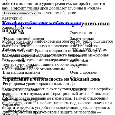
добиться именно того уровня реализма, который нравится
вам, а эффект тления дров добавляет глубины и «тепла»
картине даже при выключенном обогреве.
Показать полностью
Категории:
Комфортное тепло без пересушивания
Камины и печи
Каменные каминокомплекты
Характеристики
воздуха
Тип камина
Электрокамин
Форма лицевой панели
Закругленная
Модель оснащена инфракрасным обогревом: тепло ощущается
Электропитание
220-240/1/50
быстрее и мягче, а воздух в помещении не становится
Габаритный размер
1320 × 1055 × 425 мм
неприятно сухим. Уровни мощности позволяют выбрать
подходящий режим для прохладного вечера или межсезонья.
Материал корпуса портала
Камень
Встроенный термостат поддерживает стабильную
Тип портала
каменный
температуру, снижая лишние включения и делая
Тепловая мощность
1.7 Вт
использование более экономичным.
Вид муляжа пламени
Очаг с дровами
Материал корпуса очага
Сталь
Управление и безопасность на каждый день
Регулировка уровня яркости пламени
Да
Каминокомплект удобен в эксплуатации: основные настройки
Технология пламени
Optiflame
выполняются с пульта, а информационный дисплей помогает
Пульт
контролировать выбранные параметры. Таймер отключения
дистанционного
Да
пригодится, если вы любите засыпать под «живое» пламя или
управления
не хотите держать устройство включенным дольше нужного.
Эффект живого
Для спокойствия предусмотрена защита от перегрева —
Да
пламени