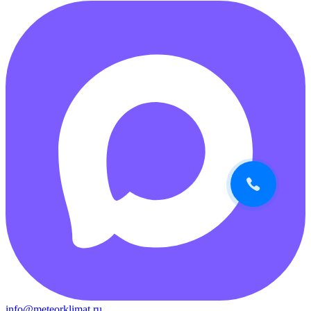
info@meteorklimat.ru