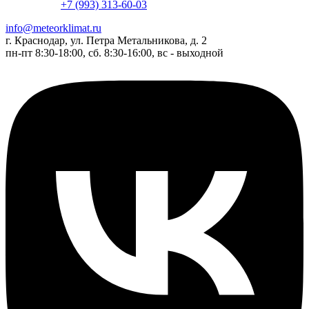
+7 (993) 313-60-03
info@meteorklimat.ru
г. Краснодар, ул. Петра Метальникова, д. 2
пн-пт 8:30-18:00, сб. 8:30-16:00, вс - выходной