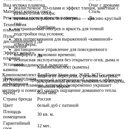
Вид муляжа пламени
Очаг с дровами
реалистичное 3D-пламя и эффект тления, заметные с
Материал корпуса очага
Сталь
разных углов обзора;
Регулировка уровня яркости пламени
Да
возможность работы без обогрева — красиво круглый
год;
Технология
Optiflame
настраиваемый обогрев и яркость для точной
пламени
подстройки под условия;
Пульт
звук потрескивания для выраженной «каминной»
дистанционного
Да
атмосферы;
управления
дистанционное управление для повседневного
Эффект живого
комфорта и экономии времени;
Да
пламени
безопасная эксплуатация без открытого огня, дыма и
Установка
необходимости в дымоходе.
Каминокомплект (камень)
камина
Каминокомплект RealFlame Stone new 26/HL WTG с очагом
защита от перегрева, 2 режима обогрева,
Дополнительная
3D Novara — практичный электрический камин с эффектом
декоративный режим, увлажнитель воздуха,
информация
настоящего пламени, который одновременно украшает
звуковой эффект
интерьер и помогает создать ощущение домашнего тепла.
Бренд
RealFlame
Страна бренда
Россия
Цвет
белый дуб с патиной
Площадь
30 кв. м.
помещения
Гарантийный
12 мес.
срок