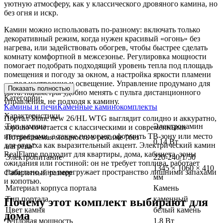
уютную атмосферу, как у классического дровяного камина, но
без огня и искр.
Камин можно использовать по-разному: включать только
декоративный режим, когда нужен красивый «огонь» без
нагрева, или задействовать обогрев, чтобы быстрее сделать
комнату комфортной в межсезонье. Регулировка мощности
помогает подобрать подходящий уровень тепла под площадь
помещения и погоду за окном, а настройка яркости пламени
— под настроение и освещение. Управление продумано для
Показать полностью
быта: параметры удобно менять с пульта дистанционного
Категории:
управления, не подходя к камину.
Камины и печи
Каменные каминокомплекты
Характеристики
Портал Stone new 26/HL WTG выглядит солидно и аккуратно,
Тип камина
Электрокамин
хорошо сочетается с классическими и современными
интерьерами, а также помогает оформить ТВ-зону или место
Потребляемая мощность в режиме "без
0.14 Вт
для отдыха как выразительный акцент. Электрический камин
нагрева"
RealFlame подходит для квартиры, дома, кабинета, зоны
Электропитание
220-240/1/50
ожидания или гостиной: он не требует топлива, работает
1345 × 1060 × 410
стабильно и не перегружает пространство лишними запахами
Габаритный размер
мм
и копотью.
Материал корпуса портала
Камень
Тип портала
каменный
Почему этот комплект выбирают для
Цвет камня
белый камень
дома
Тепловая мощность
1.8 Вт