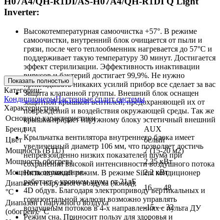
H07A4/QH-R1DI/AS-H07A4/QH-R1DI Q Light
Inverter:
Высокотемпературная самоочистка +57°. В режиме
самоочистки, внутренний блок очищается от пыли и
грязи, после чего теплообменник нагревается до 57°С и
поддерживает такую температуру 30 минут. Достигается
эффект стерилизации. Эффективность инактивации
вирусов и бактерий достигает 99,9%. Не нужно
Показать полностью
прикладывать никаких усилий прибор все сделает за вас
Категории:
Защита клапанной группы. Внешний блок оснащен
Кондиционеры
Настенные сплит системы
защитной крышкой вентилей, предохраняющей их от
Характеристики
повреждений и воздействия окружающей среды. Так же
Основные характеристики
крышка придает наружному блоку эстетичный внешний
вид
Бренд
AUX
Крыльчатка вентилятора внутреннего блока имеет
Цвет
белый
увеличенный диаметр 106 мм, что позволяет достичь
Мощность (BTU)
7 (15-20 м2)
непревзойденно низких показателей шума при
Мощность обогрева
2,35 кВт
сохранении высокой интенсивности воздушного потока
Мощность охлаждения
2,2 кВт
Низкошумный режим. В режиме Silent кондиционер
работает с уровнем шума от 21дБ
Диапазон t наружного воздуха (холод),
16 — 48
4D обдув. Благодаря электроприводу вертикальных и
°C
горизонтальной жалюзи возможно управлять
Диапазон t наружного воздуха
-15 — 32
воздушным потоков в 4-х направлениях с пульта ДУ
(обогрев), °C
Режим сна. Приносит пользу для здоровья и