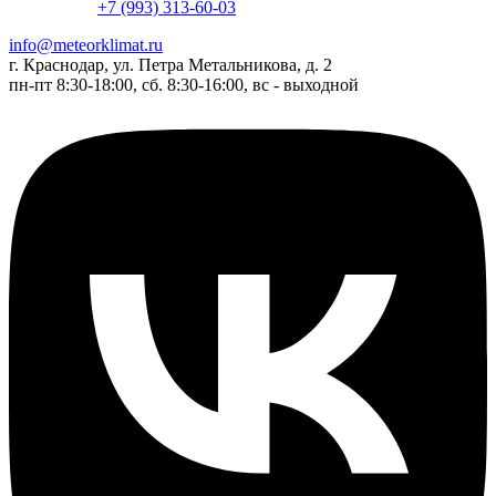
+7 (993) 313-60-03
info@meteorklimat.ru
г. Краснодар, ул. Петра Метальникова, д. 2
пн-пт 8:30-18:00, сб. 8:30-16:00, вс - выходной