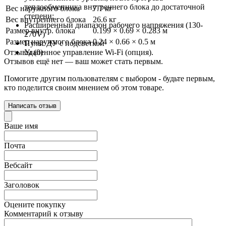
теплообменника внутреннего блока до достаточной
Вес наружного блока
7.7 кг
степени;
Вес внутреннего блока
26.6 кг
Расширенный диапазон рабочего напряжения (130-
Размер внутр. блока
0.199 × 0.69 × 0.283 м
270V)
Размер наружного блока
0.24 × 0.66 × 0.5 м
Пульт ДУ с подсветкой
Отзывы (0)
Удаленное управление Wi-Fi (опция).
Отзывов ещё нет — ваш может стать первым.
Помогите другим пользователям с выбором - будьте первым,
кто поделится своим мнением об этом товаре.
Написать отзыв
Ваше имя
Почта
Вебсайт
Заголовок
Оцените покупку
Комментарий к отзыву