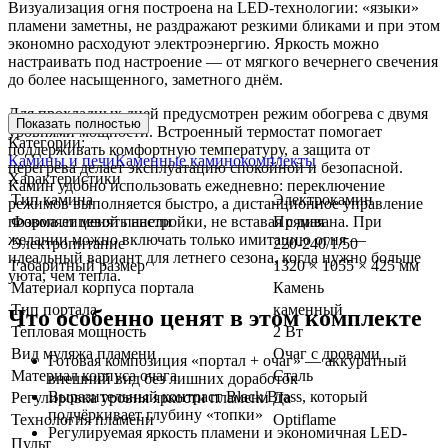
Визуализация огня построена на LED-технологии: «языки»
пламени заметны, не раздражают резкими бликами и при этом
экономно расходуют электроэнергию. Яркость можно
настраивать под настроение — от мягкого вечернего свечения
до более насыщенного, заметного днём.
Для прохладных дней предусмотрен режим обогрева с двумя
Показать полностью
уровнями мощности. Встроенный термостат помогает
Категории:
поддерживать комфортную температуру, а защита от
Камины и печи
Каменные каминокомплекты
перегрева делает эксплуатацию спокойной и безопасной.
Характеристики
Камин удобно использовать ежедневно: переключение
Тип камина
Электрокамин
режимов выполняется быстро, а дистанционное управление
позволяет менять настройки, не вставая с дивана. При
Форма лицевой панели
Прямая
желании можно включать только имитацию огня —
Электропитание
220-240/1/50
идеальный вариант для летнего сезона, когда нужно больше
Габаритный размер
1320 × 1055 × 425 мм
уюта, чем тепла.
Материал корпуса портала
Камень
Тип портала
каменный
Что особенно ценят в этом комплекте
Тепловая мощность
2 Вт
Вид муляжа пламени
Очаг с дровами
Готовая композиция «портал + очаг» — аккуратный
Материал корпуса очага
Сталь
внешний вид без лишних доработок
Выразительный контраст Black/Brass, который
Регулировка уровня яркости пламени
Да
подчёркивает глубину «топки»
Технология пламени
Optiflame
Регулируемая яркость пламени и экономичная LED-
Пульт