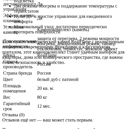
подсветка
дистанционного
Да
Два режима обогрева и поддержание температуры с
управления
термостатом
Эффект живого
Пульт ДУ и простое управление для ежедневного
Да
пламени
комфорта
Минимальный уход: достаточно периодически
Установка
Каминокомплект (камень)
протирать поверхности
камина
защита от перегрева, 2 режима мощности
Дополнительная
Если нужен электрический камин RealFlame с реалистичным
обогрева, декоративный режим, таймер
информация
пламенем, современными функциями и классическим
отключения, термостат, звуковой эффект
порталом, этот каминокомплект станет удачным выбором для
Бренд
RealFlame
квартиры, дома или коммерческого пространства, где важны
Страна
стиль, безопасность и удобство.
Россия
производитель
Страна бренда
Россия
Цвет
белый дуб с патиной
Площадь
20 кв. м.
помещения
Вес
80 кг
Гарантийный
12 мес.
срок
Отзывы (0)
Отзывов ещё нет — ваш может стать первым.