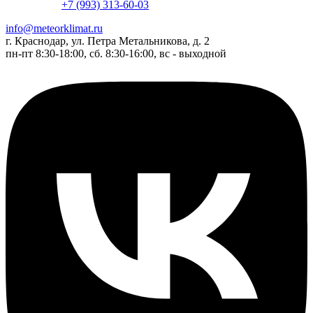
+7 (993) 313-60-03
info@meteorklimat.ru
г. Краснодар, ул. Петра Метальникова, д. 2
пн-пт 8:30-18:00, сб. 8:30-16:00, вс - выходной