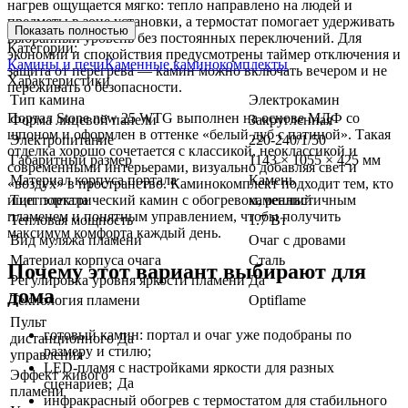
нагрев ощущается мягко: тепло направлено на людей и
предметы в зоне установки, а термостат помогает удерживать
Показать полностью
выбранный уровень без постоянных переключений. Для
Категории:
экономии и спокойствия предусмотрены таймер отключения и
Камины и печи
Каменные каминокомплекты
защита от перегрева — камин можно включать вечером и не
Характеристики
переживать о безопасности.
Тип камина
Электрокамин
Портал Stone new 25 WTG выполнен на основе МДФ со
Форма лицевой панели
Закругленная
шпоном и оформлен в оттенке «белый дуб с патиной». Такая
Электропитание
220-240/1/50
отделка хорошо сочетается с классикой, неоклассикой и
Габаритный размер
1143 × 1055 × 425 мм
современными интерьерами, визуально добавляя свет и
Материал корпуса портала
Камень
«воздух» в пространство. Каминокомплект подходит тем, кто
ищет электрический камин с обогревом, реалистичным
Тип портала
каменный
пламенем и понятным управлением, чтобы получить
Тепловая мощность
1.7 Вт
максимум комфорта каждый день.
Вид муляжа пламени
Очаг с дровами
Материал корпуса очага
Сталь
Почему этот вариант выбирают для
Регулировка уровня яркости пламени
Да
дома
Технология пламени
Optiflame
Пульт
готовый камин: портал и очаг уже подобраны по
дистанционного
Да
размеру и стилю;
управления
LED-пламя с настройками яркости для разных
Эффект живого
Да
сценариев;
пламени
инфракрасный обогрев с термостатом для стабильного