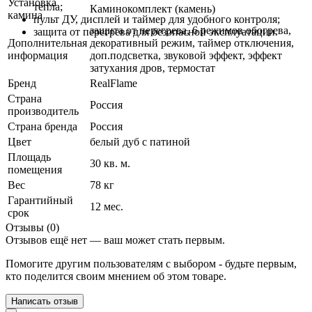
Установка
тепла;
Каминокомплект (камень)
камина
пульт ДУ, дисплей и таймер для удобного контроля;
защита от перегрева, 6 режимов обогрева,
защита от перегрева для безопасной эксплуатации.
Дополнительная
декоративный режим, таймер отключения,
информация
доп.подсветка, звуковой эффект, эффект
затухания дров, термостат
Бренд
RealFlame
Страна
Россия
производитель
Страна бренда
Россия
Цвет
белый дуб с патиной
Площадь
30 кв. м.
помещения
Вес
78 кг
Гарантийный
12 мес.
срок
Отзывы (0)
Отзывов ещё нет — ваш может стать первым.
Помогите другим пользователям с выбором - будьте первым,
кто поделится своим мнением об этом товаре.
Написать отзыв