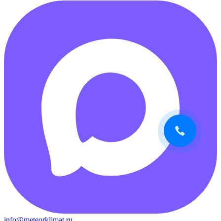
info@meteorklimat.ru