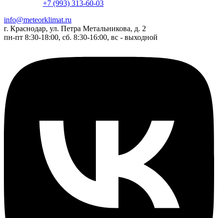
+7 (993) 313-60-03
info@meteorklimat.ru
г. Краснодар, ул. Петра Метальникова, д. 2
пн-пт 8:30-18:00, сб. 8:30-16:00, вс - выходной