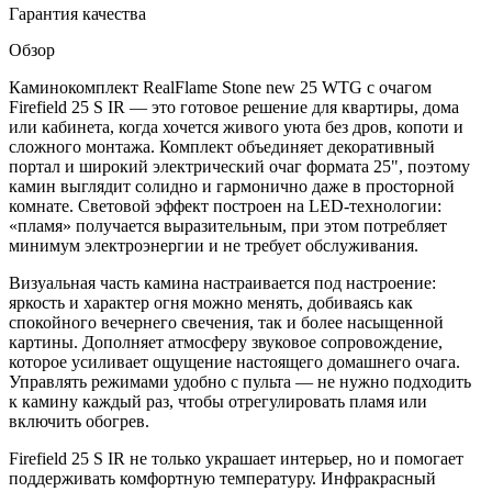
Гарантия качества
Обзор
Каминокомплект RealFlame Stone new 25 WTG с очагом
Firefield 25 S IR — это готовое решение для квартиры, дома
или кабинета, когда хочется живого уюта без дров, копоти и
сложного монтажа. Комплект объединяет декоративный
портал и широкий электрический очаг формата 25", поэтому
камин выглядит солидно и гармонично даже в просторной
комнате. Световой эффект построен на LED-технологии:
«пламя» получается выразительным, при этом потребляет
минимум электроэнергии и не требует обслуживания.
Визуальная часть камина настраивается под настроение:
яркость и характер огня можно менять, добиваясь как
спокойного вечернего свечения, так и более насыщенной
картины. Дополняет атмосферу звуковое сопровождение,
которое усиливает ощущение настоящего домашнего очага.
Управлять режимами удобно с пульта — не нужно подходить
к камину каждый раз, чтобы отрегулировать пламя или
включить обогрев.
Firefield 25 S IR не только украшает интерьер, но и помогает
поддерживать комфортную температуру. Инфракрасный