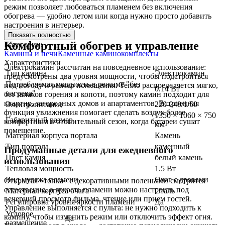
режим позволяет любоваться пламенем без включения
обогрева — удобно летом или когда нужно просто добавить
настроения в интерьер.
Показать полностью
Комфортный обогрев и управление
Категории:
Камины и печи
Каменные каминокомплекты
Характеристики
Электрокамин рассчитан на повседневное использование:
Тип камина
Электрокамин
предусмотрены два уровня мощности, чтобы подстроиться
Потребляемая мощность в режиме "без
под погоду и размер помещения. Тепло распределяется мягко,
0.14 Вт
нагрева"
без запахов горения и копоти, поэтому камин подходит для
квартир, загородных домов и апартаментов. Встроенная
Электропитание
220-240/1/50
функция увлажнения помогает сделать воздух более
1350 × 1060 × 750
Габаритный размер
комфортным в отопительный сезон, когда батареи сушат
мм
помещение.
Материал корпуса портала
Камень
Тип портала
каменный
Продуманные детали для ежедневного
Цвет камня
белый камень
использования
Тепловая мощность
1.5 Вт
Вид муляжа пламени
Очаг с дровами
Открытая «топка» с декоративными поленьями смотрится
естественно, а яркость пламени можно настроить под
Материал корпуса очага
Сталь
вечерний просмотр фильма, чтение или прием гостей.
Регулировка уровня яркости пламени
Да
Управление выполняется с пульта: не нужно подходить к
Угловое
камину, чтобы изменить режим или отключить эффект огня.
Да
размещение