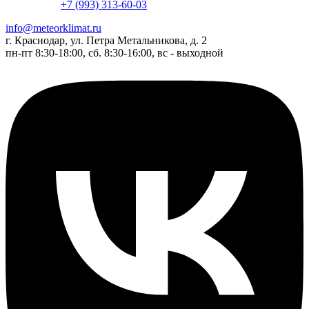
+7 (993) 313-60-03
info@meteorklimat.ru
г. Краснодар, ул. Петра Метальникова, д. 2
пн-пт 8:30-18:00, сб. 8:30-16:00, вс - выходной