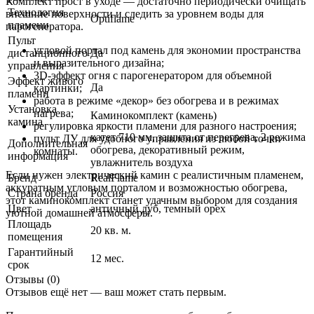
Комплект прост в уходе — достаточно периодически очищать
Технология
внешние поверхности и следить за уровнем воды для
Optiflame
пламени
парогенератора.
Пульт
угловой портал под камень для экономии пространства
дистанционного
Да
и выразительного дизайна;
управления
3D-эффект огня с парогенератором для объемной
Эффект живого
Да
картинки;
пламени
работа в режиме «декор» без обогрева и в режимах
Установка
нагрева;
Каминокомплект (камень)
камина
регулировка яркости пламени для разного настроения;
катет 710 мм, защита от перегрева, 2 режима
пульт ДУ для удобного управления из любой точки
Дополнительная
обогрева, декоративный режим,
комнаты.
информация
увлажнитель воздуха
Если нужен электрический камин с реалистичным пламенем,
Бренд
RealFlame
аккуратным угловым порталом и возможностью обогрева,
Страна бренда
Россия
этот каминокомплект станет удачным выбором для создания
Цвет
античный дуб
,
темный орех
уютной домашней атмосферы.
Площадь
20 кв. м.
помещения
Гарантийный
12 мес.
срок
Отзывы (0)
Отзывов ещё нет — ваш может стать первым.