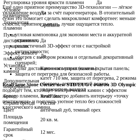
Регулировка уровня яркости пламени
Да
Ещё одно приятное преимущество 3D-технологии — лёгкое
Угловое
Да
увлажнение воздуха за счёт парогенератора. В отопительный
размещение
сезон это помогает сделать микроклимат комфортнее: меньше
Технология
сухости, приятнее дышать, лучше ощущается тепло.
Optiflame
пламени
угловая компоновка для экономии места и аккуратной
Пульт
установки;
дистанционного
Да
реалистичный 3D-эффект огня с настройкой
управления
интенсивности;
Эффект живого
Да
обогрев с выбором режима и отдельный декоративный
пламени
сценарий;
Установка
Каминокомплект (камень)
пульт дистанционного управления и скрытая панель;
камина
защита от перегрева для безопасной работы.
катет 710 мм, защита от перегрева, 2 режима
Дополнительная
обогрева, декоративный режим,
RealFlame Stone Corner new STD/EUG с очагом 3D Olympic
информация
увлажнитель воздуха
подойдёт тем, кто ищет электрический камин с эффектом
живого пламени, хочет быстро добавить интерьеру «точку
Бренд
RealFlame
притяжения» и получить уютное тепло без сложностей
Страна бренда
Россия
классического камина.
Цвет
античный дуб
,
темный орех
Площадь
20 кв. м.
помещения
Гарантийный
12 мес.
срок