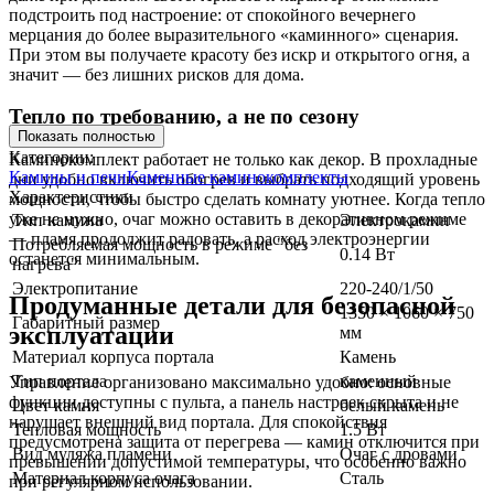
подстроить под настроение: от спокойного вечернего
мерцания до более выразительного «каминного» сценария.
При этом вы получаете красоту без искр и открытого огня, а
значит — без лишних рисков для дома.
Тепло по требованию, а не по сезону
Показать полностью
Категории:
Каминокомплект работает не только как декор. В прохладные
Камины и печи
Каменные каминокомплекты
дни удобно включить обогрев и выбрать подходящий уровень
Характеристики
мощности, чтобы быстро сделать комнату уютнее. Когда тепло
уже не нужно, очаг можно оставить в декоративном режиме
Тип камина
Электрокамин
— пламя продолжит радовать, а расход электроэнергии
Потребляемая мощность в режиме "без
0.14 Вт
останется минимальным.
нагрева"
Электропитание
220-240/1/50
Продуманные детали для безопасной
1350 × 1060 × 750
Габаритный размер
эксплуатации
мм
Материал корпуса портала
Камень
Тип портала
каменный
Управление организовано максимально удобно: основные
функции доступны с пульта, а панель настроек скрыта и не
Цвет камня
белый камень
нарушает внешний вид портала. Для спокойствия
Тепловая мощность
1.5 Вт
предусмотрена защита от перегрева — камин отключится при
Вид муляжа пламени
Очаг с дровами
превышении допустимой температуры, что особенно важно
Материал корпуса очага
Сталь
при регулярном использовании.