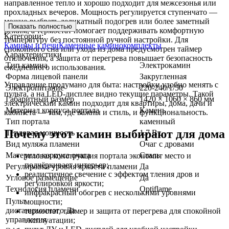
направленное тепло и хорошо подходит для межсезонья или
прохладных вечеров. Мощность регулируется ступенчато —
можно выбрать деликатный подогрев или более заметный
Показать полностью
режим, а термостат помогает поддерживать комфортную
Категории:
температуру без постоянной ручной настройки. Для
Камины и печи
Каменные каминокомплекты
спокойного сна или ухода из дома предусмотрен таймер
Характеристики
отключения, а защита от перегрева повышает безопасность
Тип камина
Электрокамин
ежедневного использования.
Форма лицевой панели
Закругленная
Управление продумано для быта: настройки удобно менять с
Электропитание
220-240/1/50
пульта, а на LED-дисплее видно текущие параметры. Такой
Габаритный размер
1420 × 1060 × 860 мм
электрический камин подходит для квартиры, дома, дачи и
Материал корпуса портала
Камень
кабинета — там, где важны и стиль, и функциональность.
Тип портала
каменный
Почему этот камин выбирают для дома
Тепловая мощность
1.7 Вт
Вид муляжа пламени
Очаг с дровами
Материал корпуса очага
Сталь
угловая конструкция портала экономит место и
подчёркивает интерьер;
Регулировка уровня яркости пламени
Да
реалистичное свечение с эффектом тления дров и
Угловое размещение
Да
регулировкой яркости;
Технология пламени
Optiflame
инфракрасный обогрев с несколькими уровнями
Пульт
мощности;
дистанционного
Да
термостат, таймер и защита от перегрева для спокойной
управления
эксплуатации;