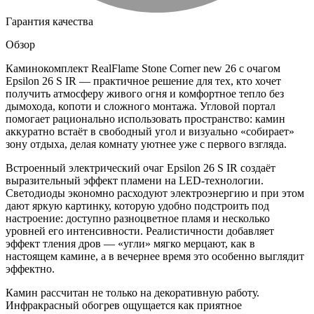
Гарантия качества
Обзор
Каминокомплект RealFlame Stone Corner new 26 с очагом
Epsilon 26 S IR — практичное решение для тех, кто хочет
получить атмосферу живого огня и комфортное тепло без
дымохода, копоти и сложного монтажа. Угловой портал
помогает рационально использовать пространство: камин
аккуратно встаёт в свободный угол и визуально «собирает»
зону отдыха, делая комнату уютнее уже с первого взгляда.
Встроенный электрический очаг Epsilon 26 S IR создаёт
выразительный эффект пламени на LED-технологии.
Светодиоды экономно расходуют электроэнергию и при этом
дают яркую картинку, которую удобно подстроить под
настроение: доступно разноцветное пламя и несколько
уровней его интенсивности. Реалистичности добавляет
эффект тления дров — «угли» мягко мерцают, как в
настоящем камине, а в вечернее время это особенно выглядит
эффектно.
Камин рассчитан не только на декоративную работу.
Инфракрасный обогрев ощущается как приятное