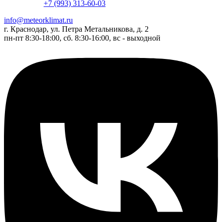
+7 (993) 313-60-03
info@meteorklimat.ru
г. Краснодар, ул. Петра Метальникова, д. 2
пн-пт 8:30-18:00, сб. 8:30-16:00, вс - выходной