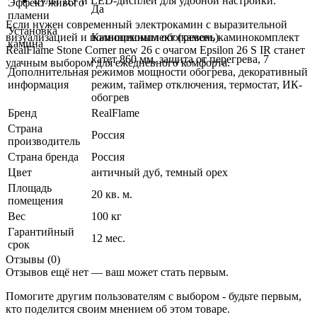
пульт ДУ и LED-дисплей для удобной настройки.
Эффект живого
Да
пламени
Если нужен современный электрокамин с выразительной
Установка
визуализацией и полноценным обогревом, каминокомплект
Каминокомплект (камень)
камина
RealFlame Stone Corner new 26 с очагом Epsilon 26 S IR станет
катет 860 мм, защита от перегрева, 7
удачным выбором для ежедневного комфорта.
Дополнительная
режимов мощности обогрева, декоративный
информация
режим, таймер отключения, термостат, ИК-
обогрев
Бренд
RealFlame
Страна
Россия
производитель
Страна бренда
Россия
Цвет
античный дуб
,
темный орех
Площадь
20 кв. м.
помещения
Вес
100 кг
Гарантийный
12 мес.
срок
Отзывы (0)
Отзывов ещё нет — ваш может стать первым.
Помогите другим пользователям с выбором - будьте первым,
кто поделится своим мнением об этом товаре.