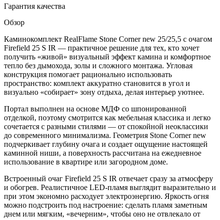
Гарантия качества
Обзор
Каминокомплект RealFlame Stone Corner new 25/25,5 с очагом
Firefield 25 S IR — практичное решение для тех, кто хочет
получить «живой» визуальный эффект камина и комфортное
тепло без дымохода, золы и сложного монтажа. Угловая
конструкция помогает рационально использовать
пространство: комплект аккуратно становится в угол и
визуально «собирает» зону отдыха, делая интерьер уютнее.
Портал выполнен на основе МДФ со шпонированной
отделкой, поэтому смотрится как мебельная классика и легко
сочетается с разными стилями — от спокойной неоклассики
до современного минимализма. Геометрия Stone Corner new
подчеркивает глубину очага и создает ощущение настоящей
каминной ниши, а поверхность рассчитана на ежедневное
использование в квартире или загородном доме.
Встроенный очаг Firefield 25 S IR отвечает сразу за атмосферу
и обогрев. Реалистичное LED-пламя выглядит выразительно и
при этом экономно расходует электроэнергию. Яркость огня
можно подстроить под настроение: сделать пламя заметным
днем или мягким, «вечерним», чтобы оно не отвлекало от