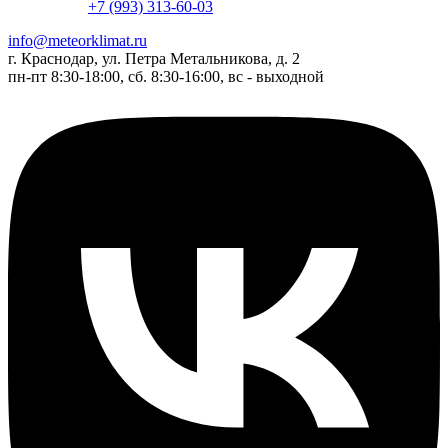
+7 (993) 313-60-03
info@meteorklimat.ru
г. Краснодар, ул. Петра Метальникова, д. 2
пн-пт 8:30-18:00, сб. 8:30-16:00, вс - выходной