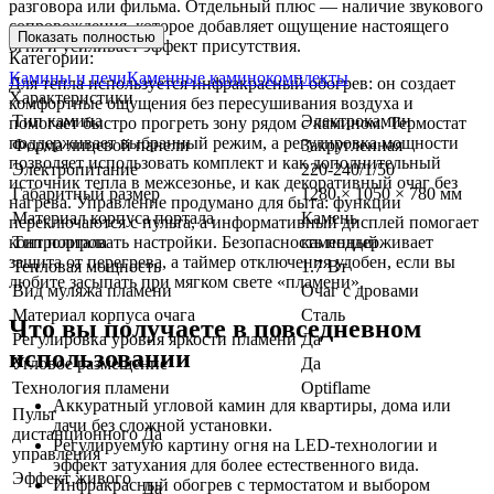
разговора или фильма. Отдельный плюс — наличие звукового
сопровождения, которое добавляет ощущение настоящего
Показать полностью
огня и усиливает эффект присутствия.
Категории:
Камины и печи
Каменные каминокомплекты
Для тепла используется инфракрасный обогрев: он создает
Характеристики
комфортные ощущения без пересушивания воздуха и
Тип камина
Электрокамин
помогает быстро прогреть зону рядом с камином. Термостат
поддерживает выбранный режим, а регулировка мощности
Форма лицевой панели
Закругленная
позволяет использовать комплект и как дополнительный
Электропитание
220-240/1/50
источник тепла в межсезонье, и как декоративный очаг без
Габаритный размер
1280 × 1050 × 780 мм
нагрева. Управление продумано для быта: функции
Материал корпуса портала
Камень
переключаются с пульта, а информативный дисплей помогает
контролировать настройки. Безопасность поддерживает
Тип портала
каменный
защита от перегрева, а таймер отключения удобен, если вы
Тепловая мощность
1.7 Вт
любите засыпать при мягком свете «пламени».
Вид муляжа пламени
Очаг с дровами
Материал корпуса очага
Сталь
Что вы получаете в повседневном
Регулировка уровня яркости пламени
Да
использовании
Угловое размещение
Да
Технология пламени
Optiflame
Аккуратный угловой камин для квартиры, дома или
Пульт
дачи без сложной установки.
дистанционного
Да
Регулируемую картину огня на LED-технологии и
управления
эффект затухания для более естественного вида.
Эффект живого
Инфракрасный обогрев с термостатом и выбором
Да