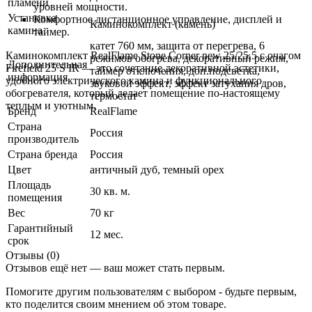
пламени
уровней мощности.
Установка
Комфортное дистанционное управление, дисплей и
Каминокомплект (камень)
камина
таймер.
катет 760 мм, защита от перегрева, 6
Каминокомплект RealFlame Stone Corner new 25/25,5 с очагом
режимов обогрева, декоративный режим,
Дополнительная
Firefield 25 S IR — это сочетание декоративной эстетики,
таймер отключения, доп.подсветка,
информация
удобного электрического камина и функционального
звуковой эффект, эффект затухания дров,
обогревателя, который делает помещение по-настоящему
термостат
теплым и уютным.
Бренд
RealFlame
Страна
Россия
производитель
Страна бренда
Россия
Цвет
античный дуб
,
темный орех
Площадь
30 кв. м.
помещения
Вес
70 кг
Гарантийный
12 мес.
срок
Отзывы (0)
Отзывов ещё нет — ваш может стать первым.
Помогите другим пользователям с выбором - будьте первым,
кто поделится своим мнением об этом товаре.