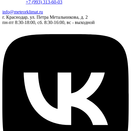
+7 (993) 313-60-03
info@meteorklimat.ru
г. Краснодар, ул. Петра Метальникова, д. 2
пн-пт 8:30-18:00, сб. 8:30-16:00, вс - выходной