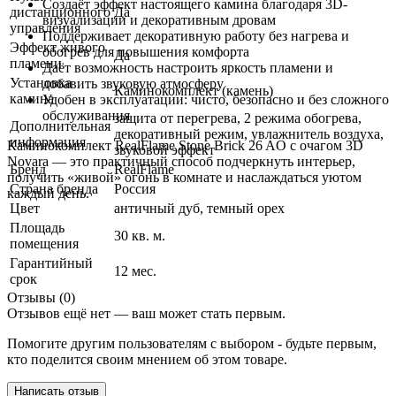
Создаёт эффект настоящего камина благодаря 3D-
дистанционного
Да
визуализации и декоративным дровам
управления
Поддерживает декоративную работу без нагрева и
Эффект живого
обогрев для повышения комфорта
Да
пламени
Даёт возможность настроить яркость пламени и
Установка
добавить звуковую атмосферу
Каминокомплект (камень)
камина
Удобен в эксплуатации: чисто, безопасно и без сложного
обслуживания
защита от перегрева, 2 режима обогрева,
Дополнительная
декоративный режим, увлажнитель воздуха,
информация
Каминокомплект RealFlame Stone Brick 26 AO с очагом 3D
звуковой эффект
Novara — это практичный способ подчеркнуть интерьер,
Бренд
RealFlame
получить «живой» огонь в комнате и наслаждаться уютом
Страна бренда
Россия
каждый день.
Цвет
античный дуб
,
темный орех
Площадь
30 кв. м.
помещения
Гарантийный
12 мес.
срок
Отзывы (0)
Отзывов ещё нет — ваш может стать первым.
Помогите другим пользователям с выбором - будьте первым,
кто поделится своим мнением об этом товаре.
Написать отзыв