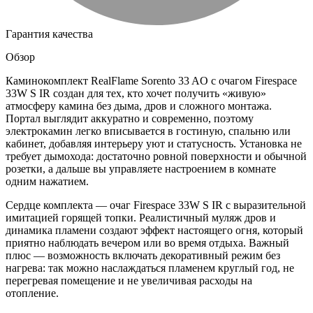
Гарантия качества
Обзор
Каминокомплект RealFlame Sorento 33 AO с очагом Firespace
33W S IR создан для тех, кто хочет получить «живую»
атмосферу камина без дыма, дров и сложного монтажа.
Портал выглядит аккуратно и современно, поэтому
электрокамин легко вписывается в гостиную, спальню или
кабинет, добавляя интерьеру уют и статусность. Установка не
требует дымохода: достаточно ровной поверхности и обычной
розетки, а дальше вы управляете настроением в комнате
одним нажатием.
Сердце комплекта — очаг Firespace 33W S IR с выразительной
имитацией горящей топки. Реалистичный муляж дров и
динамика пламени создают эффект настоящего огня, который
приятно наблюдать вечером или во время отдыха. Важный
плюс — возможность включать декоративный режим без
нагрева: так можно наслаждаться пламенем круглый год, не
перегревая помещение и не увеличивая расходы на
отопление.