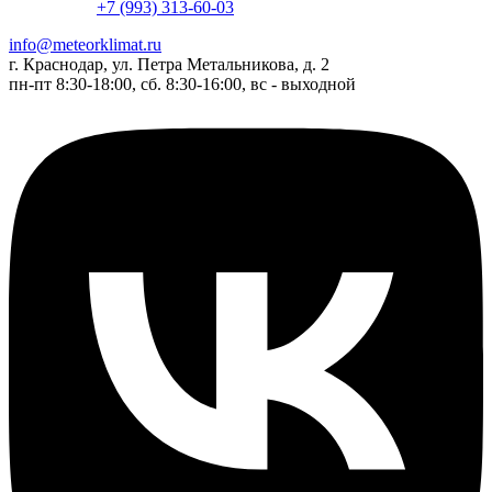
+7 (993) 313-60-03
info@meteorklimat.ru
г. Краснодар, ул. Петра Метальникова, д. 2
пн-пт 8:30-18:00, сб. 8:30-16:00, вс - выходной