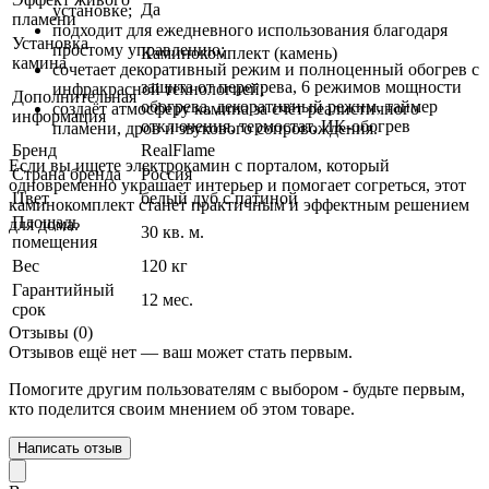
Да
установке;
пламени
подходит для ежедневного использования благодаря
Установка
простому управлению;
Каминокомплект (камень)
камина
сочетает декоративный режим и полноценный обогрев с
защита от перегрева, 6 режимов мощности
инфракрасной технологией;
Дополнительная
обогрева, декоративный режим, таймер
создаёт атмосферу камина за счёт реалистичного
информация
отключения, термостат, ИК-обогрев
пламени, дров и звукового сопровождения.
Бренд
RealFlame
Если вы ищете электрокамин с порталом, который
Страна бренда
Россия
одновременно украшает интерьер и помогает согреться, этот
Цвет
белый дуб с патиной
каминокомплект станет практичным и эффектным решением
Площадь
для дома.
30 кв. м.
помещения
Вес
120 кг
Гарантийный
12 мес.
срок
Отзывы (0)
Отзывов ещё нет — ваш может стать первым.
Помогите другим пользователям с выбором - будьте первым,
кто поделится своим мнением об этом товаре.
Написать отзыв