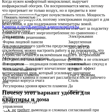
Когда нужен комфортный микроклимат, выручает
инфракрасный обогрев. Он воспринимается мягко, потому
что прогревает не только воздух, но и предметы в зоне
действия, помогая быстрее почувствовать тепло. Мощность
Показать полностью
обогрева регулируется, поэтому электрокамин подходит и для
Категории:
межсезонья, и для поддержания температуры зимой.
Камины и печи
Каменные каминокомплекты
Экономичная светодиодная технология отвечает за подсветку
Характеристики
пламени и снижает энергопотребление по сравнению с
Тип камина
Электрокамин
устаревшими решениями.
Форма лицевой панели
Закругленная
Для повседневного удобства предусмотрен таймер
Электропитание
220-240/1/50
отключения: можно настроить работу и не переживать, что
Габаритный размер
1422 × 1121 × 502 мм
устройство останется включённым надолго. Встроенный
Материал корпуса портала
Камень
LED-дисплей показывает выбранные функции и не отвлекает
от вида огня — индикация появляется на несколько секунд и
Тип портала
каменный
затем гаснет. Дополняет впечатление звуковой эффект
Тепловая мощность
1.7 Вт
потрескивания дров, который усиливает ощущение
Вид муляжа пламени
Очаг с дровами
настоящего камина и помогает расслабиться после рабочего
Материал корпуса очага
Сталь
дня.
Регулировка уровня яркости пламени
Да
Почему этот вариант удобен для
Технология пламени
Optiflame
Пульт
квартиры и дома
дистанционного
Да
управления
не требует дымохода и сложных согласований при
Эффект живого