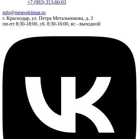
+7 (993) 313-60-03
info@meteorklimat.ru
г. Краснодар, ул. Петра Метальникова, д. 2
пн-пт 8:30-18:00, сб. 8:30-16:00, вс - выходной