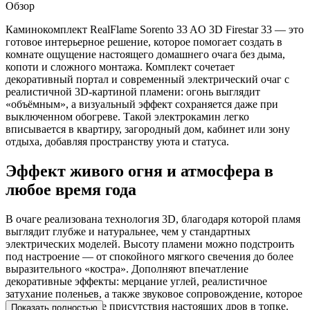
Обзор
Каминокомплект RealFlame Sorento 33 AO 3D Firestar 33 — это
готовое интерьерное решение, которое помогает создать в
комнате ощущение настоящего домашнего очага без дыма,
копоти и сложного монтажа. Комплект сочетает
декоративный портал и современный электрический очаг с
реалистичной 3D-картиной пламени: огонь выглядит
«объёмным», а визуальный эффект сохраняется даже при
выключенном обогреве. Такой электрокамин легко
вписывается в квартиру, загородный дом, кабинет или зону
отдыха, добавляя пространству уюта и статуса.
Эффект живого огня и атмосфера в
любое время года
В очаге реализована технология 3D, благодаря которой пламя
выглядит глубже и натуральнее, чем у стандартных
электрических моделей. Высоту пламени можно подстроить
под настроение — от спокойного мягкого свечения до более
выразительного «костра». Дополняют впечатление
декоративные эффекты: мерцание углей, реалистичное
затухание поленьев, а также звуковое сопровождение, которое
усиливает ощущение присутствия настоящих дров в топке.
Показать полностью