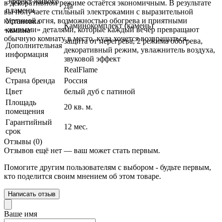
Эффект живого
в декоративном режиме остаётся экономичным. В результате
Да
пламени
вы получаете стильный электрокамин с выразительной
картиной огня, возможностью обогрева и приятными
Установка
Каминокомплект (камень)
«живыми» деталями, которые каждый вечер превращают
камина
обычную комнату в место, куда хочется возвращаться.
защита от перегрева, 2 режима обогрева,
Дополнительная
декоративный режим, увлажнитель воздуха,
информация
звуковой эффект
Бренд
RealFlame
Страна бренда
Россия
Цвет
белый дуб с патиной
Площадь
20 кв. м.
помещения
Гарантийный
12 мес.
срок
Отзывы (0)
Отзывов ещё нет — ваш может стать первым.
Помогите другим пользователям с выбором - будьте первым,
кто поделится своим мнением об этом товаре.
Написать отзыв
Ваше имя