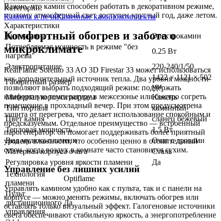
Важно, что камин способен работать в декоративном режиме,
Категории:
поэтому атмосферный свет доступен круглый год, даже летом.
Камины и печи
Каменные каминокомплекты
Характеристики
Комфортный обогрев и забота о
Тип камина
Электрокамин
Потребляемая мощность в режиме "без
микроклимате
0.25 Вт
нагрева"
Электропитание
220-240/1/50
RealFlame Sorento 33 AO 3D Firestar 33 может использоваться
1422 × 1121 × 502
как дополнительный источник тепла. Два уровня мощности
Габаритный размер
мм
позволяют выбрать подходящий режим: поддержать
комфортную температуру в межсезонье или быстро согреть
Материал корпуса портала
Камень
помещение в прохладный вечер. При этом предусмотрена
Тип портала
каменный
защита от перегрева, что делает использование спокойным и
Цвет камня
сланец бежевый
предсказуемым. Отдельное преимущество — встроенный
Тепловая мощность
1.5 Вт
парогенератор: он помогает поддерживать более приятный
Вид муляжа пламени
Очаг с дровами
уровень влажности, что особенно ценно в отопительный
сезон, когда воздух в комнате часто становится сухим.
Материал корпуса очага
Сталь
Регулировка уровня яркости пламени
Да
Управление без лишних усилий
Технология
Optiflame
пламени
Управлять камином удобно как с пульта, так и с панели на
Пульт
корпусе — можно менять режимы, включать обогрев или
дистанционного
Да
оставлять только визуальный эффект. Галогеновые источники
управления
света обеспечивают стабильную яркость, а энергопотребление