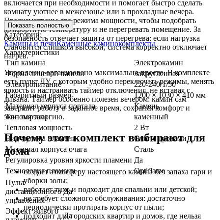
включается при необходимости и помогает быстро сделать
комнату уютнее в межсезонье или в прохладные вечера.
Предусмотрены два режима мощности, чтобы подобрать
Показать полностью
комфортную температуру и не перегревать помещение. За
Категории:
безопасность отвечает защита от перегрева: если нагрузка
Камины и печи
Каменные каминокомплекты
становится слишком высокой, система корректно отключает
Характеристики
нагрев.
Тип камина
Электрокамин
Управление организовано максимально просто. В комплекте
Форма лицевой панели
Закругленная
есть пульт ДУ, с которым удобно переключать режимы, менять
Электропитание
220-240/1/50
яркость и настраивать таймер отключения, не вставая с
Габаритный размер
1200 × 1030 × 410 мм
дивана. Таймер особенно полезен вечером: камин сам
Материал корпуса портала
Камень
завершит работу в заданное время, сохраняя комфорт и
экономя энергию.
Тип портала
каменный
Тепловая мощность
2 Вт
Почему этот комплект выбирают для
Вид муляжа пламени
Очаг с дровами
дома
Материал корпуса очага
Сталь
Регулировка уровня яркости пламени
Да
Технология пламени
Optiflame
создает атмосферу настоящего камина без запаха гари и
уборки золы;
Пульт
работает тихо и подходит для спальни или детской;
дистанционного
Да
не требует сложного обслуживания: достаточно
управления
периодически протирать корпус от пыли;
Эффект живого
Да
подходит для городских квартир и домов, где нельзя
пламени