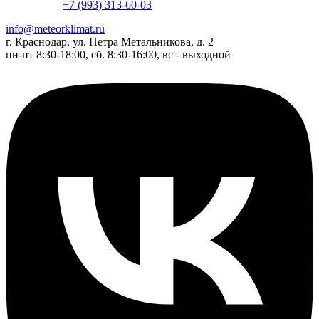
+7 (993) 313-60-03
info@meteorklimat.ru
г. Краснодар, ул. Петра Метальникова, д. 2
пн-пт 8:30-18:00, сб. 8:30-16:00, вс - выходной