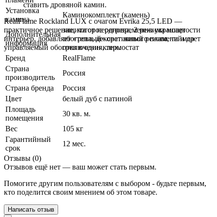
ставить дровяной камин.
Установка
Каминокомплект (камень)
камина
RealFlame Rockland LUX с очагом Evrika 25,5 LED —
практичное решение, которое одновременно украшает
защита от перегрева, 2 режима мощности
Дополнительная
интерьер, добавляет «теплый» свет живого пламени и дает
обогрева, декоративный режим, таймер
информация
управляемый обогрев в один клик.
отключения, термостат
Бренд
RealFlame
Страна
Россия
производитель
Страна бренда
Россия
Цвет
белый дуб с патиной
Площадь
30 кв. м.
помещения
Вес
105 кг
Гарантийный
12 мес.
срок
Отзывы (0)
Отзывов ещё нет — ваш может стать первым.
Помогите другим пользователям с выбором - будьте первым,
кто поделится своим мнением об этом товаре.
Написать отзыв