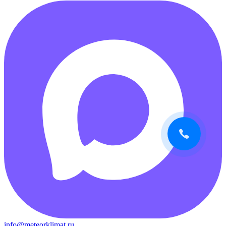
info@meteorklimat.ru