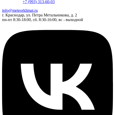
+7 (993) 313-60-03
info@meteorklimat.ru
г. Краснодар, ул. Петра Метальникова, д. 2
пн-пт 8:30-18:00, сб. 8:30-16:00, вс - выходной