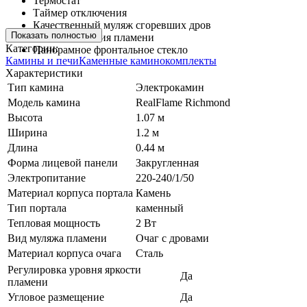
Термостат
Таймер отключения
Качественный муляж сгоревших дров
Показать полностью
LED технология пламени
Категории:
Панорамное фронтальное стекло
Камины и печи
Каменные каминокомплекты
Характеристики
Тип камина
Электрокамин
Модель камина
RealFlame Richmond
Высота
1.07 м
Ширина
1.2 м
Длина
0.44 м
Форма лицевой панели
Закругленная
Электропитание
220-240/1/50
Материал корпуса портала
Камень
Тип портала
каменный
Тепловая мощность
2 Вт
Вид муляжа пламени
Очаг с дровами
Материал корпуса очага
Сталь
Регулировка уровня яркости
Да
пламени
Угловое размещение
Да