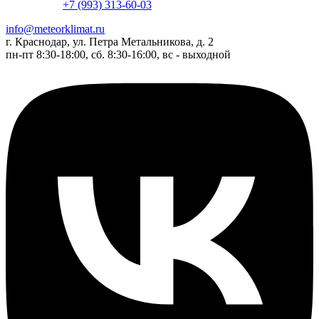
+7 (993) 313-60-03
info@meteorklimat.ru
г. Краснодар, ул. Петра Метальникова, д. 2
пн-пт 8:30-18:00, сб. 8:30-16:00, вс - выходной