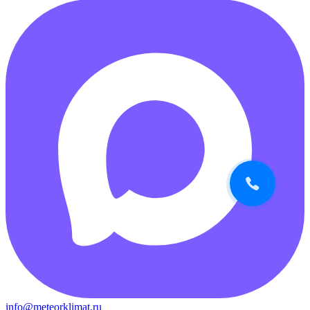
info@meteorklimat.ru