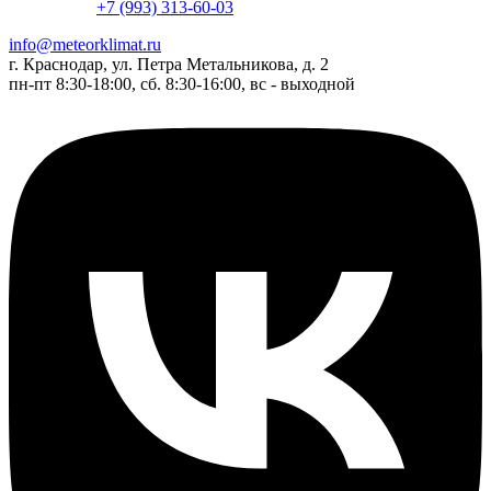
+7 (993) 313-60-03
info@meteorklimat.ru
г. Краснодар, ул. Петра Метальникова, д. 2
пн-пт 8:30-18:00, сб. 8:30-16:00, вс - выходной