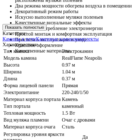
расположены муляжи поленьев
Два режима мощности обогрева воздуха в помещении
Декоративный режим работы
Искусно выполненные муляжи поленьев
Качественные визуальные эффекты
Показать полностью
Экономное потребление электроэнергии
Категории:
Простой монтаж и комфортная эксплуатация
Камины и печи
Каменные каминокомплекты
Простота в эксплуатации и уходе
Характеристики
Красивое оформление
Качественные материалы.
Тип камина
Электрокамин
Модель камина
RealFlame Neapolis
Высота
0.97 м
Ширина
1.04 м
Длина
0.37 м
Форма лицевой панели
Прямая
Электропитание
220-240/1/50
Материал корпуса портала
Камень
Тип портала
каменный
Тепловая мощность
1.5 Вт
Вид муляжа пламени
Очаг с дровами
Материал корпуса очага
Сталь
Регулировка уровня яркости
Да
пламени