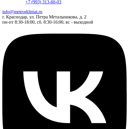
+7 (993) 313-60-03
info@meteorklimat.ru
г. Краснодар, ул. Петра Метальникова, д. 2
пн-пт 8:30-18:00, сб. 8:30-16:00, вс - выходной