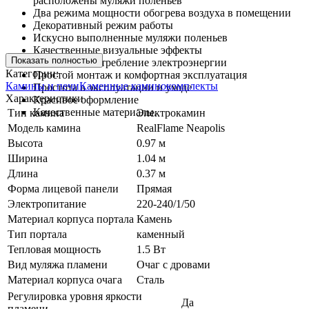
расположены муляжи поленьев
Два режима мощности обогрева воздуха в помещении
Декоративный режим работы
Искусно выполненные муляжи поленьев
Качественные визуальные эффекты
Показать полностью
Экономное потребление электроэнергии
Категории:
Простой монтаж и комфортная эксплуатация
Камины и печи
Каменные каминокомплекты
Простота в эксплуатации и уходе
Характеристики
Красивое оформление
Качественные материалы.
Тип камина
Электрокамин
Модель камина
RealFlame Neapolis
Высота
0.97 м
Ширина
1.04 м
Длина
0.37 м
Форма лицевой панели
Прямая
Электропитание
220-240/1/50
Материал корпуса портала
Камень
Тип портала
каменный
Тепловая мощность
1.5 Вт
Вид муляжа пламени
Очаг с дровами
Материал корпуса очага
Сталь
Регулировка уровня яркости
Да
пламени