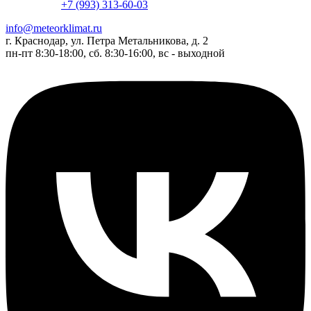
+7 (993) 313-60-03
info@meteorklimat.ru
г. Краснодар, ул. Петра Метальникова, д. 2
пн-пт 8:30-18:00, сб. 8:30-16:00, вс - выходной