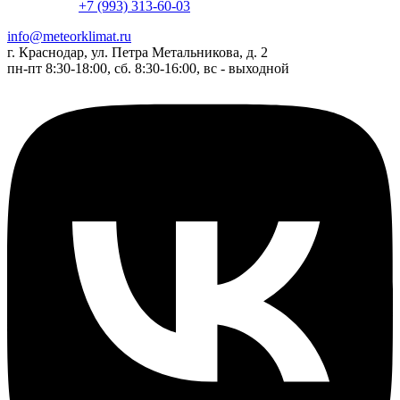
+7 (993) 313-60-03
info@meteorklimat.ru
г. Краснодар, ул. Петра Метальникова, д. 2
пн-пт 8:30-18:00, сб. 8:30-16:00, вс - выходной