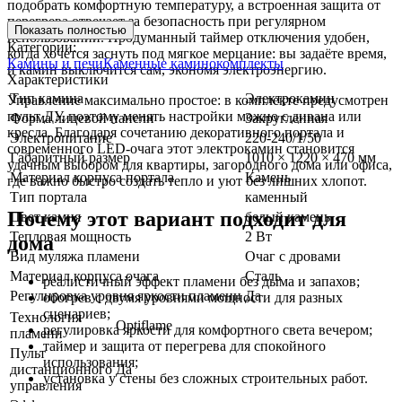
подобрать комфортную температуру, а встроенная защита от
перегрева отвечает за безопасность при регулярном
Показать полностью
использовании. Продуманный таймер отключения удобен,
Категории:
когда хочется заснуть под мягкое мерцание: вы задаёте время,
Камины и печи
Каменные каминокомплекты
и камин выключится сам, экономя электроэнергию.
Характеристики
Тип камина
Электрокамин
Управление максимально простое: в комплекте предусмотрен
пульт ДУ, поэтому менять настройки можно с дивана или
Форма лицевой панели
Закругленная
кресла. Благодаря сочетанию декоративного портала и
Электропитание
220-240/1/50
современного LED-очага этот электрокамин становится
Габаритный размер
1010 × 1220 × 470 мм
удачным выбором для квартиры, загородного дома или офиса,
Материал корпуса портала
Камень
где важно быстро создать тепло и уют без лишних хлопот.
Тип портала
каменный
Почему этот вариант подходит для
Цвет камня
белый камень
Тепловая мощность
2 Вт
дома
Вид муляжа пламени
Очаг с дровами
Материал корпуса очага
Сталь
реалистичный эффект пламени без дыма и запахов;
Регулировка уровня яркости пламени
Да
обогрев с двумя уровнями мощности для разных
сценариев;
Технология
Optiflame
регулировка яркости для комфортного света вечером;
пламени
таймер и защита от перегрева для спокойного
Пульт
использования;
дистанционного
Да
установка у стены без сложных строительных работ.
управления