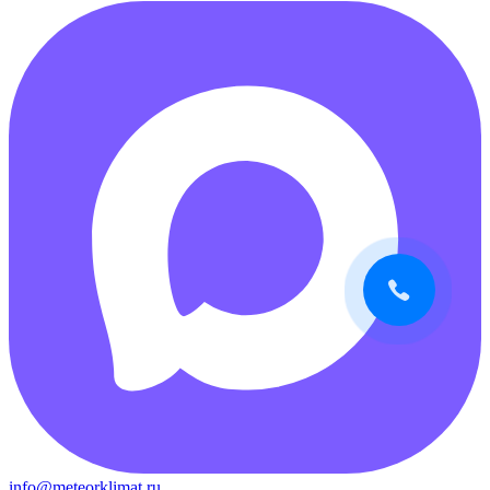
info@meteorklimat.ru