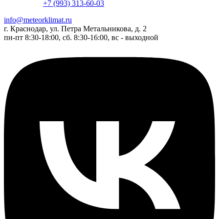
+7 (993) 313-60-03
info@meteorklimat.ru
г. Краснодар, ул. Петра Метальникова, д. 2
пн-пт 8:30-18:00, сб. 8:30-16:00, вс - выходной