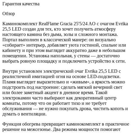
Гарантия качества
Обзор
Каминокомплект RealFlame Gracia 25'5/24 AO с очагом Evrika
25,5 LED создан для тех, кто хочет получить атмосферу
настоящего камина без дыма, золы и сложного монтажа.
Портал выполнен в классической манере: он визуально
«собирает» интерьер, добавляет уюта гостиной, спальне или
кабинету и при этом выглядит аккуратно даже в небольшом
помещении. Установка напольная, у стены — достаточно
выбрать ровную площадку и подключить устройство к сети.
Внутри установлен электрический очаг Evrika 25,5 LED с
реалистичной имитацией огня на основе LED-подсветки.
Пламя выглядит выразительно и «живым», а яркость можно
подстроить под настроение: сделать мягкий вечерний свет
или более заметный акцент в дневное время. Такой
электрокамин часто выбирают как декоративный центр
комнаты, потому что он работает тихо и не требует
обслуживания — не нужно покупать дрова, чистить копоть и
думать о вентиляции.
Функция обогрева превращает каминокомплект в практичное
решение на межсезонье. Два режима мощности помогают