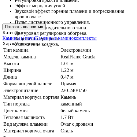
Регулировка яркости пламени.
Эффект мерцания углей.
Звуковой эффект горения пламени и потрескивания
дров в очаге.
Пульт дистанционного управления.
Показать полностью
Конвектор принудительного типа.
Категории:
Два уровня регулировки обогрева.
Камины и печи
Каменные каминокомплекты
Защита от перегрева.
Характеристики
Увлажнение воздуха.
Тип камина
Электрокамин
Модель камина
RealFlame Gracia
Высота
1.01 м
Ширина
1.22 м
Длина
0.47 м
Форма лицевой панели
Прямая
Электропитание
220-240/1/50
Материал корпуса портала
Камень
Тип портала
каменный
Цвет камня
белый камень
Тепловая мощность
1.7 Вт
Вид муляжа пламени
Очаг с дровами
Материал корпуса очага
Сталь