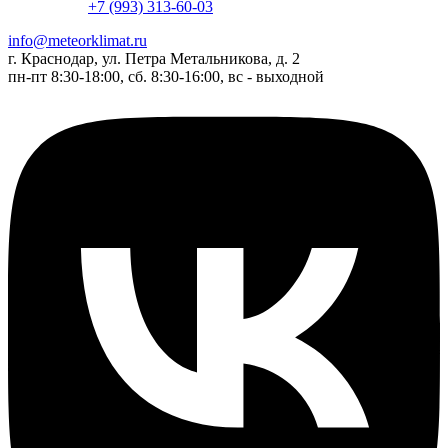
+7 (993) 313-60-03
info@meteorklimat.ru
г. Краснодар, ул. Петра Метальникова, д. 2
пн-пт 8:30-18:00, сб. 8:30-16:00, вс - выходной