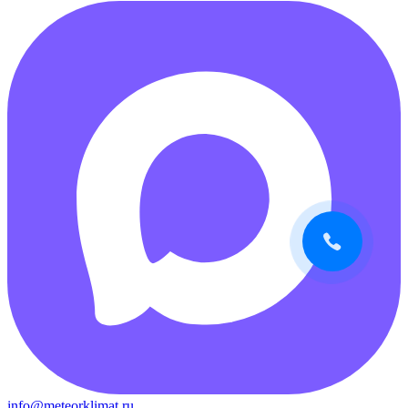
info@meteorklimat.ru