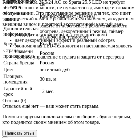
Эффект живого
RealFlame Gracia 25'5/24 AO со Sparta 25,5 LED не требует
Да
пламени
чистки от золы и копоти, не нуждается в дымоходе и сложном
обслуживании. Это продуманное решение для тех, кто ищет
Установка
Каминокомплект (камень)
электрический камин с реалистичным пламенем, аккуратным
камина
внешним видом и понятной эксплуатацией каждый день.
защита от перегрева, 2 режима мощности
Дополнительная
обогрева, декоративный режим, таймер
информация
подходит для квартиры и загородного дома
отключения, термостат
даёт декоративный эффект и реальный обогрев
Бренд
RealFlame
экономичная LED-технология и настраиваемая яркость
Страна
пламени
Россия
производитель
удобное управление с пульта и защита от перегрева
Страна бренда
Россия
Цвет
античный дуб
Площадь
30 кв. м.
помещения
Гарантийный
12 мес.
срок
Отзывы (0)
Отзывов ещё нет — ваш может стать первым.
Помогите другим пользователям с выбором - будьте первым,
кто поделится своим мнением об этом товаре.
Написать отзыв