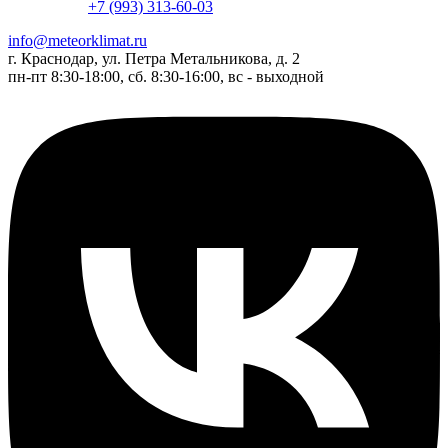
+7 (993) 313-60-03
info@meteorklimat.ru
г. Краснодар, ул. Петра Метальникова, д. 2
пн-пт 8:30-18:00, сб. 8:30-16:00, вс - выходной