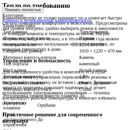
Тепло по требованию
Показать полностью
Категории:
Каминокомплект не только украшает, но и помогает быстро
Камины и печи
Каменные каминокомплекты
сделать помещение комфортнее в межсезонье. Предусмотрены
Характеристики
два уровня обогрева: удобно выбирать режим в зависимости
Тип камина
Электрокамин
от площади комнаты и температуры за окном. Нагрев
Форма лицевой панели
Прямая
включается, когда это нужно, а в тёплое время года можно
наслаждаться только визуальным эффектом пламени, не
Электропитание
220-240/1/50
повышая температуру в доме.
Габаритный размер
1010 × 1220 × 470 мм
Материал корпуса портала
Камень
Управление и безопасность
Тип портала
каменный
Цвет камня
белый камень
Для повседневного удобства в комплекте есть пульт
Тепловая мощность
2 Вт
дистанционного управления: переключайте режимы и
настраивайте подсветку, не вставая с дивана. Встроенная
Вид муляжа пламени
Очаг с дровами
защита от перегрева повышает надёжность и делает
Материал корпуса очага
Сталь
использование электрокамина спокойным — техника
Регулировка уровня яркости пламени
Да
контролирует рабочие температуры и помогает избежать
Технология
перегрузок.
Optiflame
пламени
Практичное решение для современного
Пульт
дистанционного
Да
интерьера
управления