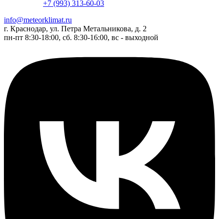
+7 (993) 313-60-03
info@meteorklimat.ru
г. Краснодар, ул. Петра Метальникова, д. 2
пн-пт 8:30-18:00, сб. 8:30-16:00, вс - выходной