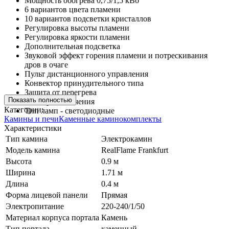
Мощность обогрева 0,75/1,5 кВб
6 вариантов цвета пламени
10 вариантов подсветки кристаллов
Регулировка высоты пламени
Регулировка яркости пламени
Дополнительная подсветка
Звуковой эффект горения пламени и потрескивания
дров в очаге
Пульт дистанционного управления
Конвектор принудительного типа
Защита от перегрева
Показать полностью
Таймер отключения
Категории:
Тип ламп - светодиодные
Камины и печи
Каменные каминокомплекты
Характеристики
Тип камина
Электрокамин
Модель камина
RealFlame Frankfurt
Высота
0.9 м
Ширина
1.71 м
Длина
0.4 м
Форма лицевой панели
Прямая
Электропитание
220-240/1/50
Материал корпуса портала
Камень
Тип портала
каменный