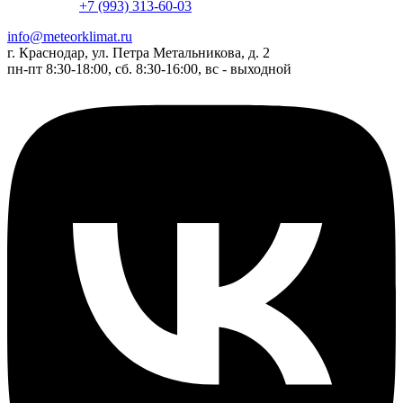
+7 (993) 313-60-03
info@meteorklimat.ru
г. Краснодар, ул. Петра Метальникова, д. 2
пн-пт 8:30-18:00, сб. 8:30-16:00, вс - выходной