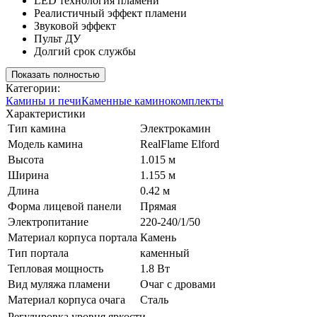
LED технология пламени
Реалистичный эффект пламени
Звуковой эффект
Пульт ДУ
Долгий срок службы
Показать полностью
Категории:
Камины и печи
Каменные каминокомплекты
Характеристики
Тип камина
Электрокамин
Модель камина
RealFlame Elford
Высота
1.015 м
Ширина
1.155 м
Длина
0.42 м
Форма лицевой панели
Прямая
Электропитание
220-240/1/50
Материал корпуса портала
Камень
Тип портала
каменный
Тепловая мощность
1.8 Вт
Вид муляжа пламени
Очаг с дровами
Материал корпуса очага
Сталь
Регулировка уровня яркости