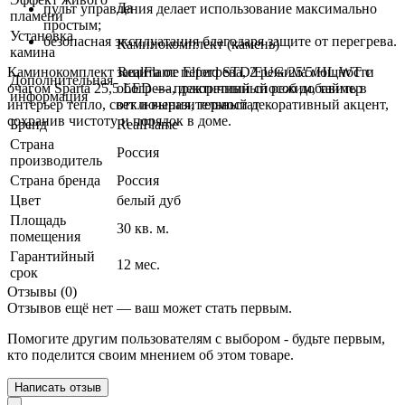
Да
пульт управления делает использование максимально
пламени
простым;
Установка
безопасная эксплуатация благодаря защите от перегрева.
Каминокомплект (камень)
камина
Каминокомплект RealFlame Elford STD/EUG/25'5/HL WT с
защита от перегрева, 2 режима мощности
Дополнительная
очагом Sparta 25,5 LED — практичный способ добавить в
обогрева, декоративный режим, таймер
информация
интерьер тепло, свет и выразительный декоративный акцент,
отключения, термостат
сохранив чистоту и порядок в доме.
Бренд
RealFlame
Страна
Россия
производитель
Страна бренда
Россия
Цвет
белый дуб
Площадь
30 кв. м.
помещения
Гарантийный
12 мес.
срок
Отзывы (0)
Отзывов ещё нет — ваш может стать первым.
Помогите другим пользователям с выбором - будьте первым,
кто поделится своим мнением об этом товаре.
Написать отзыв