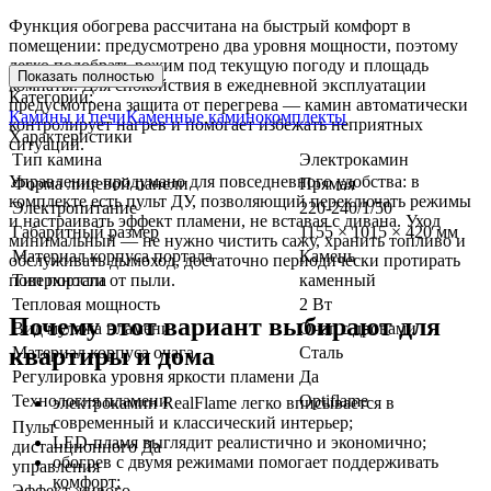
Функция обогрева рассчитана на быстрый комфорт в
помещении: предусмотрено два уровня мощности, поэтому
легко подобрать режим под текущую погоду и площадь
Показать полностью
комнаты. Для спокойствия в ежедневной эксплуатации
Категории:
предусмотрена защита от перегрева — камин автоматически
Камины и печи
Каменные каминокомплекты
контролирует нагрев и помогает избежать неприятных
Характеристики
ситуаций.
Тип камина
Электрокамин
Управление продумано для повседневного удобства: в
Форма лицевой панели
Прямая
комплекте есть пульт ДУ, позволяющий переключать режимы
Электропитание
220-240/1/50
и настраивать эффект пламени, не вставая с дивана. Уход
Габаритный размер
1155 × 1015 × 420 мм
минимальный — не нужно чистить сажу, хранить топливо и
Материал корпуса портала
Камень
обслуживать дымоход, достаточно периодически протирать
поверхности от пыли.
Тип портала
каменный
Тепловая мощность
2 Вт
Почему этот вариант выбирают для
Вид муляжа пламени
Очаг с дровами
квартиры и дома
Материал корпуса очага
Сталь
Регулировка уровня яркости пламени
Да
Технология пламени
Optiflame
электрокамин RealFlame легко вписывается в
современный и классический интерьер;
Пульт
LED-пламя выглядит реалистично и экономично;
дистанционного
Да
обогрев с двумя режимами помогает поддерживать
управления
комфорт;
Эффект живого