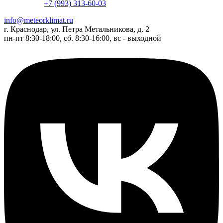
+7 (993) 313-60-03
info@meteorklimat.ru
г. Краснодар, ул. Петра Метальникова, д. 2
пн-пт 8:30-18:00, сб. 8:30-16:00, вс - выходной