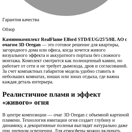
Гарантия качества
Обзор
Каминокомплект RealFlame Elford STD/EUG/25'5/HL AO с
очагом 3D Oregan
— это готовое решение для квартиры,
загородного дома или офиса, когда хочется живого
визуального эффекта и аккуратного портала без сложного
монтажа. Комплект смотрится как полноценный камин, но
работает от сети и не требует дымохода, дров и согласований.
За счет компактных габаритов модель удобно ставить в
небольших комнатах, нишах или зонах отдыха, где важна
каждая деталь интерьера.
Реалистичное пламя и эффект
«живого» огня
В центре композиции — очаг 3D Oregan с объемной картиной
пламени. Технология имитации огня создает глубину и
динамику, а декоративные поленья выглядят натурально даже
при дневном освещении. Для атмосферы можно включать