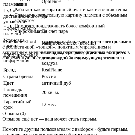
Optiflame
пламени
камин
Работает как декоративный очаг и как источник тепла
Пульт
Создает выразительную картину пламени с объемным
дистанционного
Да
эффектом
управления
Помогает поддерживать более комфортный
Эффект живого
Да
микроклимат за счет пара
пламени
Установка
RealFlame Elford — удачный выбор, если нужен электрокамин
Каминокомплект (камень)
камина
с реалистичной «топкой», понятным управлением и
защита от перегрева, 2 режима обогрева,
аккуратным внешним видом, который органично впишется в
Дополнительная
декоративный режим, увлажнитель
современную обстановку и добавит дому ощущения тепла.
информация
воздуха
Бренд
RealFlame
Страна бренда
Россия
Цвет
античный дуб
Площадь
20 кв. м.
помещения
Гарантийный
12 мес.
срок
Отзывы (0)
Отзывов ещё нет — ваш может стать первым.
Помогите другим пользователям с выбором - будьте первым,
кто поделится своим мнением об этом товаре.