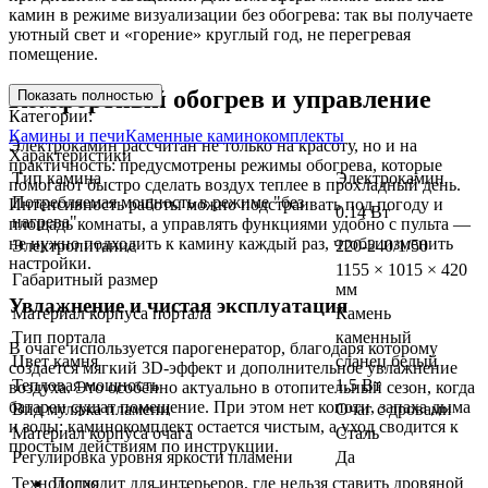
камин в режиме визуализации без обогрева: так вы получаете
уютный свет и «горение» круглый год, не перегревая
помещение.
Комфортный обогрев и управление
Показать полностью
Категории:
Камины и печи
Каменные каминокомплекты
Электрокамин рассчитан не только на красоту, но и на
Характеристики
практичность: предусмотрены режимы обогрева, которые
Тип камина
Электрокамин
помогают быстро сделать воздух теплее в прохладный день.
Потребляемая мощность в режиме "без
Интенсивность работы можно подстраивать под погоду и
0.14 Вт
нагрева"
площадь комнаты, а управлять функциями удобно с пульта —
не нужно подходить к камину каждый раз, чтобы изменить
Электропитание
220-240/1/50
настройки.
1155 × 1015 × 420
Габаритный размер
мм
Увлажнение и чистая эксплуатация
Материал корпуса портала
Камень
Тип портала
каменный
В очаге используется парогенератор, благодаря которому
Цвет камня
сланец белый
создается мягкий 3D-эффект и дополнительное увлажнение
Тепловая мощность
1.5 Вт
воздуха. Это особенно актуально в отопительный сезон, когда
батареи сушат помещение. При этом нет копоти, запаха дыма
Вид муляжа пламени
Очаг с дровами
и золы: каминокомплект остается чистым, а уход сводится к
Материал корпуса очага
Сталь
простым действиям по инструкции.
Регулировка уровня яркости пламени
Да
Технология
Подходит для интерьеров, где нельзя ставить дровяной