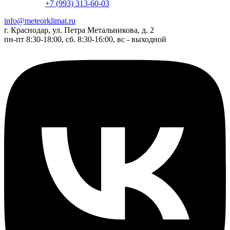
+7 (993) 313-60-03
info@meteorklimat.ru
г. Краснодар, ул. Петра Метальникова, д. 2
пн-пт 8:30-18:00, сб. 8:30-16:00, вс - выходной