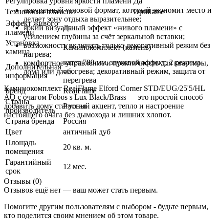
Регулировка уровня яркости пламени
Да
аккуратный угловой формат, который экономит место и
Технология пламени
Optiflame
делает зону отдыха выразительнее;
Эффект живого
яркий визуальный эффект «живого пламени» с
Да
пламени
усилением глубины за счёт зеркальной вставки;
Установка
возможность включать только декоративный режим без
Каминокомплект (камень)
камина
нагрева;
катет 780 мм, звуковой эффект, 2 режима
комфортное управление и практичность для квартиры,
Дополнительная
обогрева; декоративный режим, защита от
дома или дачи.
информация
перегрева
Каминокомплект RealFlame Elford Corner STD/EUG/25'5/HL
Бренд
RealFlame
AO с очагом Fobos s Lux Black/Brass — это простой способ
Страна
добавить дому статусный акцент, тепло и настроение
Россия
производитель
настоящего очага без дымохода и лишних хлопот.
Страна бренда
Россия
Цвет
античный дуб
Площадь
20 кв. м.
помещения
Гарантийный
12 мес.
срок
Отзывы (0)
Отзывов ещё нет — ваш может стать первым.
Помогите другим пользователям с выбором - будьте первым,
кто поделится своим мнением об этом товаре.