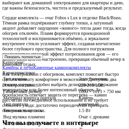
выбирают как домашний электрокамин для квартиры и дачи,
где важны безопасность, чистота и предсказуемый результат.
Сердце комплекта — очаг Fobos s Lux в отделке Black/Brass.
Тёмная рамка подчёркивает глубину топки, а латунный
акцент добавляет ощущение «живого» тепла даже тогда, когда
обогрев отключён. Пламя формируется проекционной
технологией и воспринимается объёмно, а зеркальное
внутреннее стекло усиливает эффект, создавая впечатление
более глубокого пространства. Для полного погружения
предусмотрен звуковой эффект потрескивания дров — его
Показать полностью
можно включать по настроению, превращая обычный вечер в
Категории:
камерный отдых.
Камины и печи
Каменные каминокомплекты
Характеристики
Как электрокамин с обогревом, комплект помогает быстро
Тип камина
Электрокамин
сделать комнату комфортнее в межсезонье. Доступны два
режима нагрева: удобно выбрать деликатное поддержание
Электропитание
220-240/1/50
температуры или более интенсивный обогрев. За
Габаритный размер
1060 × 1013 × 750 мм
безопасность отвечает защита от перегрева — камин
Материал корпуса портала
Камень
рассчитан на ежедневное использование и не требует
Тип портала
каменный
сложного ухода: достаточно периодически протирать
поверхность от пыли.
Тепловая мощность
1.5 Вт
Вид муляжа пламени
Очаг с дровами
Что вы получаете в интерьере
Материал корпуса очага
Сталь