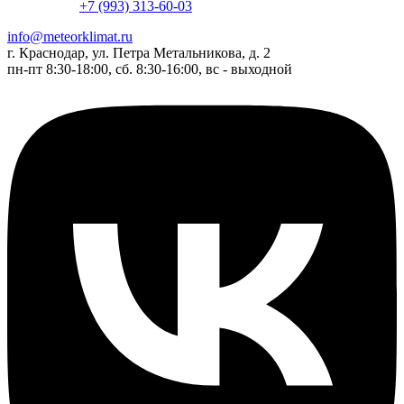
+7 (993) 313-60-03
info@meteorklimat.ru
г. Краснодар, ул. Петра Метальникова, д. 2
пн-пт 8:30-18:00, сб. 8:30-16:00, вс - выходной