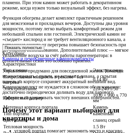
пламени. При этом камин может работать в декоративном
режиме, когда нужен только визуальный эффект, без нагрева.
Функция обогрева делает комплект практичным решением
для межсезонья и прохладных вечеров. Доступны два уровня
мощности, поэтому легко выбрать комфортный режим для
небольшой спальни или гостиной. Электрический камин не
«съедает» кислород и не требует вентиляционного канала, а
встроенная защита от перегрева повышает безопасность при
Показать полностью
регулярном использовании. Дополнительный плюс — мягкое
Категории:
увлажнение воздуха за счёт работы парогенератора: в
Камины и печи
Каменные каминокомплекты
отопительный сезон это особенно приятно.
Характеристики
Тип камина
Электрокамин
Управление продумано для повседневной жизни. Команды
можно отдавать с пульта, не вставая с дивана, а скрытая
Потребляемая мощность в режиме "без
0.14 Вт
панель на корпусе сохраняет аккуратный внешний вид.
нагрева"
Каминокомплект не нуждается в сложном обслуживании:
Электропитание
220-240/1/50
достаточно периодически доливать воду для парового
1030 × 990 × 770
эффекта и поддерживать чистоту внешних поверхностей.
Габаритный размер
мм
Материал корпуса портала
Камень
Почему этот вариант выбирают для
Тип портала
каменный
квартиры и дома
Цвет камня
сланец серый
Тепловая мощность
1.5 Вт
угловой портал помогает экономить место и красиво