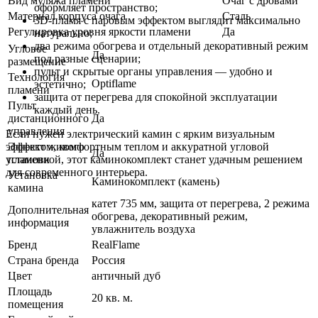
Вид муляжа пламени
Очаг с дровами
оформляет пространство;
Материал корпуса очага
Сталь
3D-пламя с паровым эффектом выглядит максимально
Регулировка уровня яркости пламени
Да
натурально;
два режима обогрева и отдельный декоративный режим
Угловое
Да
под разные сценарии;
размещение
пульт и скрытые органы управления — удобно и
Технология
Optiflame
эстетично;
пламени
защита от перегрева для спокойной эксплуатации
Пульт
каждый день.
дистанционного
Да
управления
Если нужен электрический камин с ярким визуальным
эффектом, комфортным теплом и аккуратной угловой
Эффект живого
Да
установкой, этот каминокомплект станет удачным решением
пламени
для современного интерьера.
Установка
Каминокомплект (камень)
камина
катет 735 мм, защита от перегрева, 2 режима
Дополнительная
обогрева, декоративный режим,
информация
увлажнитель воздуха
Бренд
RealFlame
Страна бренда
Россия
Цвет
античный дуб
Площадь
20 кв. м.
помещения