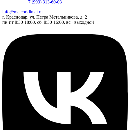
+7 (993) 313-60-03
info@meteorklimat.ru
г. Краснодар, ул. Петра Метальникова, д. 2
пн-пт 8:30-18:00, сб. 8:30-16:00, вс - выходной