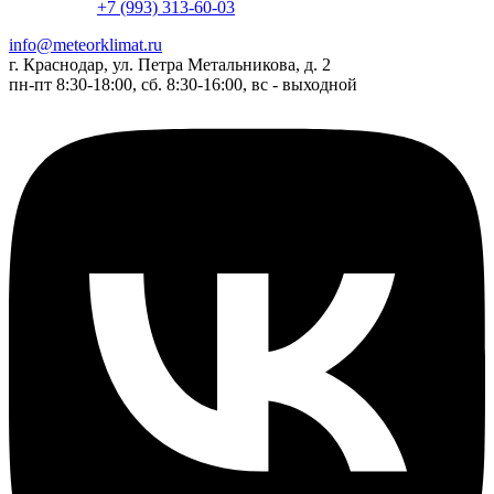
+7 (993) 313-60-03
info@meteorklimat.ru
г. Краснодар, ул. Петра Метальникова, д. 2
пн-пт 8:30-18:00, сб. 8:30-16:00, вс - выходной