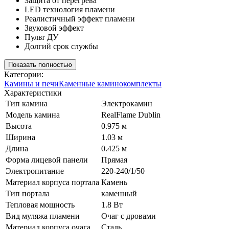
Защита от перегрева
LED технология пламени
Реалистичный эффект пламени
Звуковой эффект
Пульт ДУ
Долгий срок службы
Показать полностью
Категории:
Камины и печи
Каменные каминокомплекты
Характеристики
Тип камина
Электрокамин
Модель камина
RealFlame Dublin
Высота
0.975 м
Ширина
1.03 м
Длина
0.425 м
Форма лицевой панели
Прямая
Электропитание
220-240/1/50
Материал корпуса портала
Камень
Тип портала
каменный
Тепловая мощность
1.8 Вт
Вид муляжа пламени
Очаг с дровами
Материал корпуса очага
Сталь