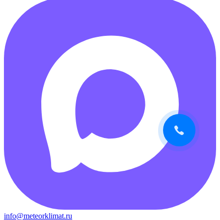
info@meteorklimat.ru