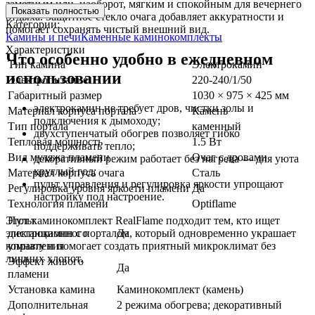
заметным или, наоборот, мягким и спокойным для вечернего
Показать полностью
отдыха. Защитное стекло очага добавляет аккуратности и
Категории:
помогает сохранять чистый внешний вид.
Камины и печи
Каменные каминокомплекты
Характеристики
Что особенно удобно в ежедневном
Тип камина
Электрокамин
использовании
Электропитание
220-240/1/50
Габаритный размер
1030 × 975 × 425 мм
электрокамин не требует дров, чистки золы и
Материал корпуса портала
Камень
подключения к дымоходу;
Тип портала
каменный
двухступенчатый обогрев позволяет гибко
Тепловая мощность
1.5 Вт
поддерживать тепло;
Вид муляжа пламени
Очаг с дровами
декоративный режим работает без нагрева — для уюта
круглый год;
Материал корпуса очага
Сталь
пульт управления и регулировка яркости упрощают
Регулировка уровня яркости пламени
Да
настройку под настроение.
Технология пламени
Optiflame
Этот каминокомплект RealFlame подходит тем, кто ищет
Пульт
электрокамин с порталом, который одновременно украшает
дистанционного
Да
комнату и помогает создать приятный микроклимат без
управления
лишних хлопот.
Эффект живого
Да
пламени
Установка камина
Каминокомплект (камень)
Дополнительная
2 режима обогрева; декоративный