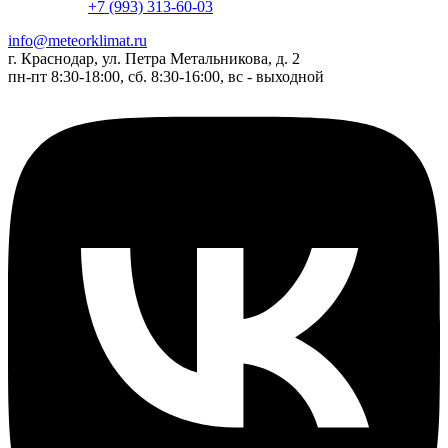
+7 (993) 313-60-03
info@meteorklimat.ru
г. Краснодар, ул. Петра Метальникова, д. 2
пн-пт 8:30-18:00, сб. 8:30-16:00, вс - выходной