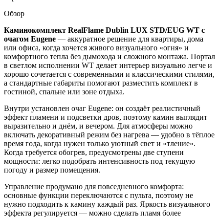
Обзор
Каминокомплект RealFlame Dublin LUX STD/EUG WT с
очагом Eugene
— аккуратное решение для квартиры, дома
или офиса, когда хочется живого визуального «огня» и
комфортного тепла без дымохода и сложного монтажа. Портал
в светлом исполнении WT делает интерьер визуально легче и
хорошо сочетается с современными и классическими стилями,
а стандартные габариты помогают разместить комплект в
гостиной, спальне или зоне отдыха.
Внутри установлен очаг Eugene: он создаёт реалистичный
эффект пламени и подсветки дров, поэтому камин выглядит
выразительно и днём, и вечером. Для атмосферы можно
включать декоративный режим без нагрева — удобно в тёплое
время года, когда нужен только уютный свет и «тление».
Когда требуется обогрев, предусмотрены две ступени
мощности: легко подобрать интенсивность под текущую
погоду и размер помещения.
Управление продумано для повседневного комфорта:
основные функции переключаются с пульта, поэтому не
нужно подходить к камину каждый раз. Яркость визуального
эффекта регулируется — можно сделать пламя более