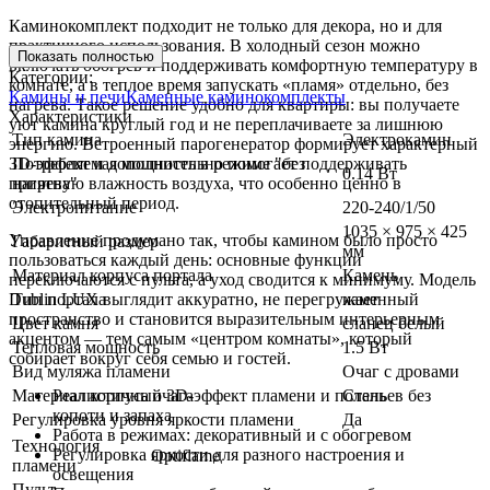
Каминокомплект подходит не только для декора, но и для
практичного использования. В холодный сезон можно
Показать полностью
включать обогрев и поддерживать комфортную температуру в
Категории:
комнате, а в теплое время запускать «пламя» отдельно, без
Камины и печи
Каменные каминокомплекты
нагрева. Такое решение удобно для квартиры: вы получаете
Характеристики
уют камина круглый год и не переплачиваете за лишнюю
Тип камина
Электрокамин
энергию. Встроенный парогенератор формирует характерный
3D-эффект и дополнительно помогает поддерживать
Потребляемая мощность в режиме "без
0.14 Вт
приятную влажность воздуха, что особенно ценно в
нагрева"
отопительный период.
Электропитание
220-240/1/50
1035 × 975 × 425
Управление продумано так, чтобы камином было просто
Габаритный размер
мм
пользоваться каждый день: основные функции
Материал корпуса портала
Камень
переключаются с пульта, а уход сводится к минимуму. Модель
Dublin LUX выглядит аккуратно, не перегружает
Тип портала
каменный
пространство и становится выразительным интерьерным
Цвет камня
сланец белый
акцентом — тем самым «центром комнаты», который
Тепловая мощность
1.5 Вт
собирает вокруг себя семью и гостей.
Вид муляжа пламени
Очаг с дровами
Материал корпуса очага
Реалистичный 3D-эффект пламени и поленьев без
Сталь
копоти и запаха
Регулировка уровня яркости пламени
Да
Работа в режимах: декоративный и с обогревом
Технология
Регулировка яркости для разного настроения и
Optiflame
пламени
освещения
Пульт