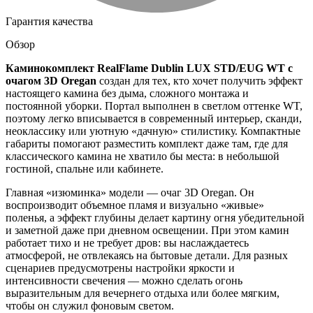
Гарантия качества
Обзор
Каминокомплект RealFlame Dublin LUX STD/EUG WT с
очагом 3D Oregan
создан для тех, кто хочет получить эффект
настоящего камина без дыма, сложного монтажа и
постоянной уборки. Портал выполнен в светлом оттенке WT,
поэтому легко вписывается в современный интерьер, сканди,
неоклассику или уютную «дачную» стилистику. Компактные
габариты помогают разместить комплект даже там, где для
классического камина не хватило бы места: в небольшой
гостиной, спальне или кабинете.
Главная «изюминка» модели — очаг 3D Oregan. Он
воспроизводит объемное пламя и визуально «живые»
поленья, а эффект глубины делает картину огня убедительной
и заметной даже при дневном освещении. При этом камин
работает тихо и не требует дров: вы наслаждаетесь
атмосферой, не отвлекаясь на бытовые детали. Для разных
сценариев предусмотрены настройки яркости и
интенсивности свечения — можно сделать огонь
выразительным для вечернего отдыха или более мягким,
чтобы он служил фоновым светом.