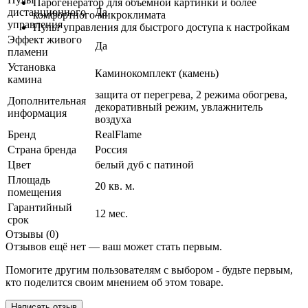
Парогенератор для объемной картинки и более
дистанционного
Да
комфортного микроклимата
управления
Пульт управления для быстрого доступа к настройкам
Эффект живого
Да
пламени
Установка
Каминокомплект (камень)
камина
защита от перегрева, 2 режима обогрева,
Дополнительная
декоративный режим, увлажнитель
информация
воздуха
Бренд
RealFlame
Страна бренда
Россия
Цвет
белый дуб с патиной
Площадь
20 кв. м.
помещения
Гарантийный
12 мес.
срок
Отзывы (0)
Отзывов ещё нет — ваш может стать первым.
Помогите другим пользователям с выбором - будьте первым,
кто поделится своим мнением об этом товаре.
Написать отзыв