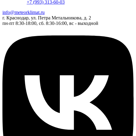
+7 (993) 313-60-03
info@meteorklimat.ru
г. Краснодар, ул. Петра Метальникова, д. 2
пн-пт 8:30-18:00, сб. 8:30-16:00, вс - выходной