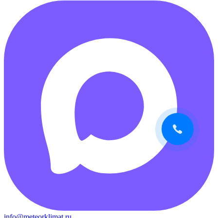
info@meteorklimat.ru