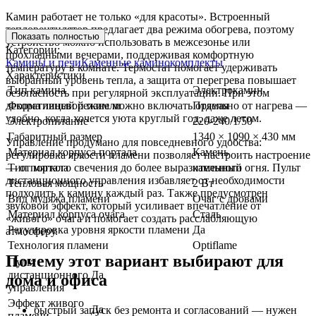
Камин работает не только «для красоты». Встроенный
тепловентилятор предлагает два режима обогрева, поэтому
Показать полностью
устройство можно использовать в межсезонье или
Категории:
прохладными вечерами, поддерживая комфортную
Камины и печи
Каменные каминокомплекты
температуру в комнате. Термостат помогает удерживать
Характеристики
выбранный уровень тепла, а защита от перегрева повышает
Тип камина
Электрокамин
безопасность при регулярной эксплуатации. При этом
декоративный режим можно включать отдельно от нагрева —
Форма лицевой панели
Прямая
удобно, когда хочется уюта круглый год, даже летом.
Электропитание
220-240/1/50
Габаритный размер
1340 × 1090 × 430 мм
Управление продумано для повседневного удобства:
Материал корпуса портала
Камень
регулировка яркости пламени позволяет настроить настроение
— от мягкого свечения до более выразительного огня. Пульт
Тип портала
каменный
дистанционного управления избавляет от необходимости
Тепловая мощность
2 Вт
подходить к камину каждый раз. Также предусмотрен
Вид муляжа пламени
Очаг с дровами
звуковой эффект, который усиливает впечатление от
Материал корпуса очага
Сталь
«живого» очага и помогает создать расслабляющую
Регулировка уровня яркости пламени
Да
атмосферу.
Технология пламени
Optiflame
Почему этот вариант выбирают для
Пульт
дистанционного
Да
дома и офиса
управления
Эффект живого
Да
быстрый запуск без ремонта и согласований — нужен
пламени