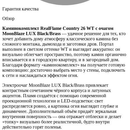
Гарантия качества
Обзор
Каминокомплект RealFlame Country 26 WT с очагом
MoonBlaze LUX Black/Brass
— удачное решение для тех, кто
хочет добавить дому атмосферу классического камина без
сложного монтажа, дымохода и заготовки дров. Портал
выполнен в светлом оттенке WT и выглядит аккуратно: он
визуально облегчает пространство, поэтому камин органично
вписывается и в городскую квартиру, и в загородный дом.
Благодаря формату «каминокомплект» вы получаете готовую
композицию: достаточно выбрать место у стены, подключить
к сети и наслаждаться эффектом огня.
Электроочаг MoonBlaze LUX Black/Brass привлекает
контрастным сочетанием чёрного корпуса и латунных
акцентов. Пламя создаётся с помощью современной
проекционной технологии и LED-подсветки: свет
распределяется ровно, а картинка огня выглядит глубже и
динамичнее. Дополнительный объём придаёт зеркальная
внутренняя поверхность — она отражает отблески и делает
«топку» визуально более реалистичной, будто внутри
действительно горят поленья.