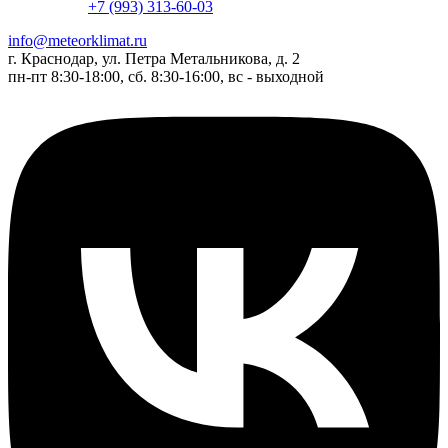
+7 (993) 313-60-03
info@meteorklimat.ru
г. Краснодар, ул. Петра Метальникова, д. 2
пн-пт 8:30-18:00, сб. 8:30-16:00, вс - выходной