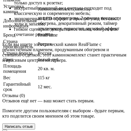
только доступ к розетке;
Установка
аккуратный внешний вид портала подходит под
Каминокомплект (камень)
камина
классическую и современную мебель;
защита от перегрева, 2 режима мощности
экономичный LED-эффект и простой уход без сажи,
Дополнительная
обогрева, декоративный режим, таймер
золы и запахов;
информация
отключения, термостат, звуковой эффект
гибкие сценарии: декоративное пламя, обогрев или
сочетание режимов.
Бренд
RealFlame
Страна
Россия
Если вы ищете электрический камин RealFlame с
производитель
реалистичным пламенем, продуманным обогревом и
Страна бренда
Россия
стильной отделкой, этот каминокомплект станет практичным
Цвет
белый дуб
и красивым центром интерьера.
Площадь
20 кв. м.
помещения
Вес
115 кг
Гарантийный
12 мес.
срок
Отзывы (0)
Отзывов ещё нет — ваш может стать первым.
Помогите другим пользователям с выбором - будьте первым,
кто поделится своим мнением об этом товаре.
Написать отзыв