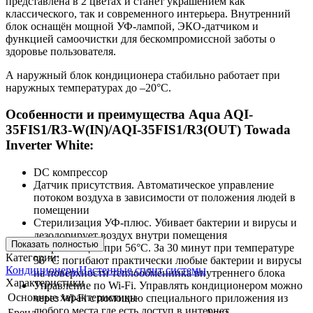
представлена в 2 цветах и станет украшением как
классического, так и современного интерьера. Внутренний
блок оснащён мощной УФ-лампой, ЭКО-датчиком и
функцией самоочистки для бескомпромиссной заботы о
здоровье пользователя.
А наружный блок кондиционера стабильно работает при
наружных температурах до –20°C.
Особенности и преимущества Aqua AQI-
35FIS1/R3-W(IN)/AQI-35FIS1/R3(OUT) Towada
Inverter White:
DC компрессор
Датчик присутствия. Автоматическое управление
потоком воздуха в зависимости от положения людей в
помещении
Стерилизация УФ-плюс. Убивает бактерии и вирусы и
дезодорирует воздух внутри помещения
Показать полностью
Стерилизация при 56°C. За 30 минут при температуре
Категории:
56 °C погибают практически любые бактерии и вирусы
Кондиционеры
Настенные сплит системы
на поверхности теплообменника внутреннего блока
Характеристики
Управление по Wi-Fi. Управлять кондиционером можно
Основные характеристики
через Wi-Fi с помощью специального приложения из
любого места где есть доступ в интернет
Бренд
Aqua