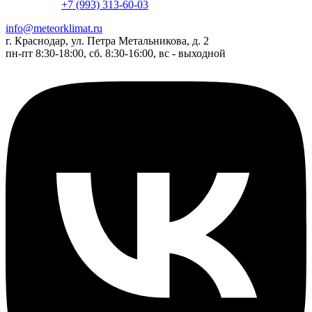
+7 (993) 313-60-03
info@meteorklimat.ru
г. Краснодар, ул. Петра Метальникова, д. 2
пн-пт 8:30-18:00, сб. 8:30-16:00, вс - выходной