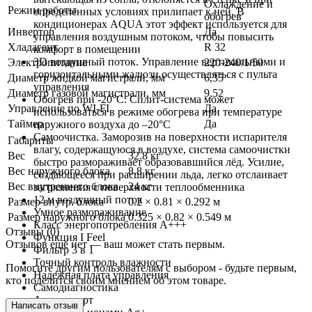
Охлаждение и
Режим работы
определённых условиях прилипает к ней. В
обогрев
кондиционерах AQUA этот эффект используется для
Инвертор
Да
управления воздушным потоком, чтобы повысить
Хладагент
R 32
комфорт в помещении
3D воздушный поток. Управление вертикальными и
Электропитание
220-240/1/50
горизонтальными жалюзи осуществляться с пульта
Диаметр жидкой магистрали, мм
6,35
управления
Диаметр газовой магистрали, мм
9,52
Обогрев при -20°C. Сплит-система может
Управление по WI-FI
Да
использоваться в режиме обогрева при температуре
Таймер
Да
наружного воздуха до –20°C
Самоочистка. Заморозив на поверхности испарителя
Габариты
влагу, содержащуюся в воздухе, система самоочистки
Вес
32.8 кг
быстро размораживает образовавшийся лёд. Усилие,
Вес наружного блока
8.8 кг
создающееся при расширении льда, легко отслаивает
Вес внутреннего блока
24 кг
загрязнения с поверхности теплообменника
12 м воздушный поток
Размер внутр. блока
0.2 × 0.81 × 0.292 м
Умное размораживание
Размер наружного блока
0.325 × 0.82 × 0.549 м
Класс энергопотребления A+++
Отзывы (0)
Функция I Feel
Отзывов ещё нет — ваш может стать первым.
Фильтр 3 в 1
Точный контроль влажности
Помогите другим пользователям с выбором - будьте первым,
Надежная плата управления
кто поделится своим мнением об этом товаре.
Самодиагностика
Авторестарт
Написать отзыв