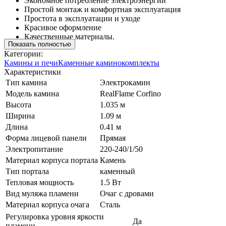
Экономное потребление электроэнергии
Простой монтаж и комфортная эксплуатация
Простота в эксплуатации и уходе
Красивое оформление
Качественные материалы.
Показать полностью
Категории:
Камины и печи
Каменные каминокомплекты
Характеристики
Тип камина
Электрокамин
Модель камина
RealFlame Corfino
Высота
1.035 м
Ширина
1.09 м
Длина
0.41 м
Форма лицевой панели
Прямая
Электропитание
220-240/1/50
Материал корпуса портала
Камень
Тип портала
каменный
Тепловая мощность
1.5 Вт
Вид муляжа пламени
Очаг с дровами
Материал корпуса очага
Сталь
Регулировка уровня яркости
Да
пламени