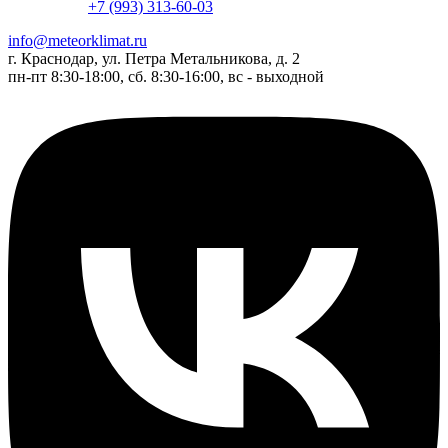
+7 (993) 313-60-03
info@meteorklimat.ru
г. Краснодар, ул. Петра Метальникова, д. 2
пн-пт 8:30-18:00, сб. 8:30-16:00, вс - выходной