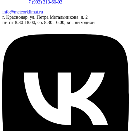
+7 (993) 313-60-03
info@meteorklimat.ru
г. Краснодар, ул. Петра Метальникова, д. 2
пн-пт 8:30-18:00, сб. 8:30-16:00, вс - выходной