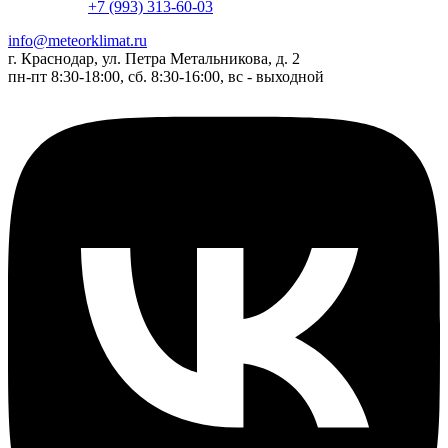
+7 (993) 313-60-03
info@meteorklimat.ru
г. Краснодар, ул. Петра Метальникова, д. 2
пн-пт 8:30-18:00, сб. 8:30-16:00, вс - выходной