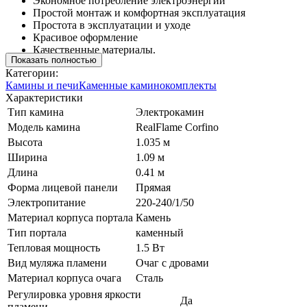
Экономное потребление электроэнергии
Простой монтаж и комфортная эксплуатация
Простота в эксплуатации и уходе
Красивое оформление
Качественные материалы.
Показать полностью
Категории:
Камины и печи
Каменные каминокомплекты
Характеристики
Тип камина
Электрокамин
Модель камина
RealFlame Corfino
Высота
1.035 м
Ширина
1.09 м
Длина
0.41 м
Форма лицевой панели
Прямая
Электропитание
220-240/1/50
Материал корпуса портала
Камень
Тип портала
каменный
Тепловая мощность
1.5 Вт
Вид муляжа пламени
Очаг с дровами
Материал корпуса очага
Сталь
Регулировка уровня яркости
Да
пламени