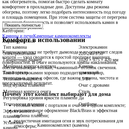
как обогреватель, помогая быстро сделать комнату
комфортнее в прохладные дни. Доступны два режима
обогрева, поэтому легко подобрать интенсивность под погоду
и площадь помещения. При этом система защиты от перегрева
повышает безопасность и позволяет использовать камин в
Показать полностью
ежедневном режиме.
Категории:
Камины и печи
Каменные каминокомплекты
Комфорт в использовании
Характеристики
Тип камина
Электрокамин
Каминокомплект не требует дымохода и не оставляет следов
Электропитание
220-240/1/50
копоти — уход сводится к простой протирке внешних
Габаритный размер
1020 × 975 × 420 мм
поверхностей. В очаге используются лампы накаливания,
Материал корпуса портала
Камень
обеспечивающие теплый, «каминный» оттенок свечения.
Тип портала
каменный
Такой электрокамин хорошо подходит для квартир,
загородных домов и офисов, где важны тишина, чистота и
Тепловая мощность
1.5 Вт
предсказуемый результат.
Вид муляжа пламени
Очаг с дровами
Материал корпуса очага
Сталь
Почему этот комплект выбирают для дома
Регулировка уровня яркости пламени
Да
Технология пламени
Optiflame
готовый камин с порталом и очагом в одном комплекте;
выразительное оформление Black/Brass и эффектная
Эффект живого
Да
глубина пламени;
пламени
реалистичная имитация огня и звук потрескивания для
Установка
Каминокомплект (камень)
атмосферы;
камина