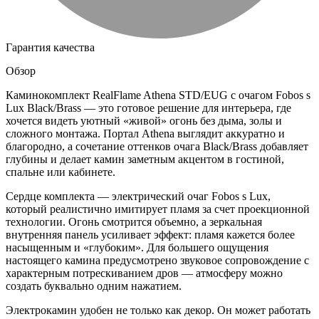
Гарантия качества
Обзор
Каминокомплект RealFlame Athena STD/EUG с очагом Fobos s
Lux Black/Brass — это готовое решение для интерьера, где
хочется видеть уютный «живой» огонь без дыма, золы и
сложного монтажа. Портал Athena выглядит аккуратно и
благородно, а сочетание оттенков очага Black/Brass добавляет
глубины и делает камин заметным акцентом в гостиной,
спальне или кабинете.
Сердце комплекта — электрический очаг Fobos s Lux,
который реалистично имитирует пламя за счет проекционной
технологии. Огонь смотрится объемно, а зеркальная
внутренняя панель усиливает эффект: пламя кажется более
насыщенным и «глубоким». Для большего ощущения
настоящего камина предусмотрено звуковое сопровождение с
характерным потрескиванием дров — атмосферу можно
создать буквально одним нажатием.
Электрокамин удобен не только как декор. Он может работать