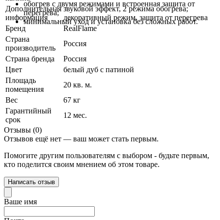
обогрев с двумя режимами и встроенная защита от
Дополнительная
звуковой эффект, 2 режима обогрева;
перегрева;
информация
декоративный режим, защита от перегрева
минимальный уход и установка без сложных работ.
Бренд
RealFlame
Страна
Россия
производитель
Страна бренда
Россия
Цвет
белый дуб с патиной
Площадь
20 кв. м.
помещения
Вес
67 кг
Гарантийный
12 мес.
срок
Отзывы (0)
Отзывов ещё нет — ваш может стать первым.
Помогите другим пользователям с выбором - будьте первым,
кто поделится своим мнением об этом товаре.
Написать отзыв
Ваше имя