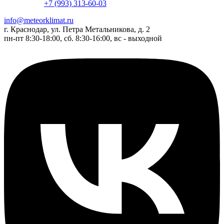
+7 (993) 313-60-03
info@meteorklimat.ru
г. Краснодар, ул. Петра Метальникова, д. 2
пн-пт 8:30-18:00, сб. 8:30-16:00, вс - выходной