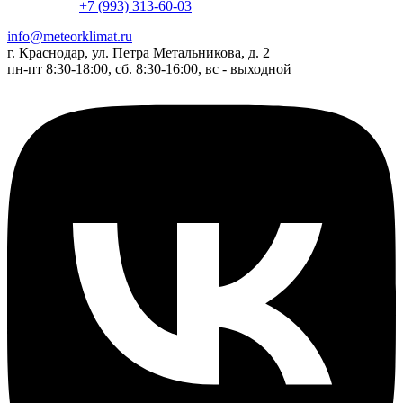
+7 (993) 313-60-03
info@meteorklimat.ru
г. Краснодар, ул. Петра Метальникова, д. 2
пн-пт 8:30-18:00, сб. 8:30-16:00, вс - выходной